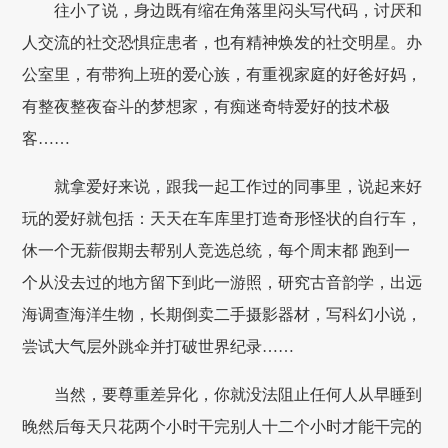
往小了说，身边既有缩在角落里闷头写代码，讨厌和
人交流的社交恐惧症患者，也有精神焕发的社交明星。办
公室里，有带狗上班的爱心族，有重视家庭的好爸好妈，
有整夜整夜奋斗的梦想家，有痴迷奇特爱好的技术极
客……
就拿爱好来说，跟我一起工作过的同事里，说起来好
玩的爱好就包括：天天在车库里打造奇形怪状的自行车，
休一个无薪假期去帮别人竞选总统，每个周末都 跑到一
个从没去过的地方留下到此一游照，研究古音韵学，出远
海调查海洋生物，长期倒卖二手摄影器材，写科幻小说，
尝试大气层外跳伞并打破世界纪录……
当然，要尊重差异化，你就没法阻止任何人从早睡到
晚然后每天只花两个小时干完别人十二个小时才能干完的