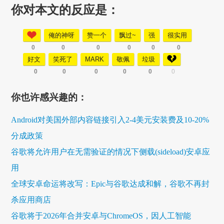
你对本文的反应是：
俺的神呀
赞一个
飘过~
强
很实用
0
0
0
0
0
0
好文
笑死了
MARK
敬佩
垃圾
0
0
0
0
0
0
你也许感兴趣的：
Android对美国外部内容链接引入2-4美元安装费及10-20%
分成政策
谷歌将允许用户在无需验证的情况下侧载(sideload)安卓应
用
全球安卓命运将改写：Epic与谷歌达成和解，谷歌不再封
杀应用商店
谷歌将于2026年合并安卓与ChromeOS，因人工智能