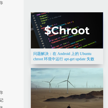
你
问题解决：在 Android 上的 Ubuntu
chroot 环境中运行 apt-get update 失败
你
记
代