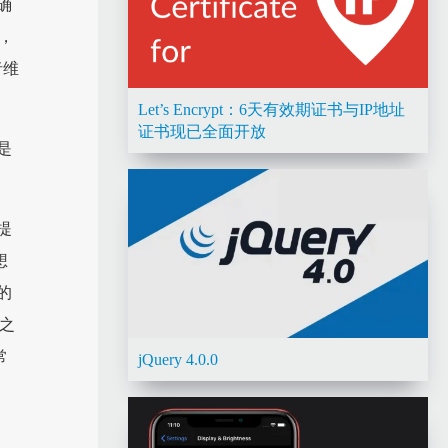
确
，
者维
Let’s Encrypt：6天有效期证书与IP地址
证书现已全面开放
是
提
想
的
起之
常
jQuery 4.0.0
，