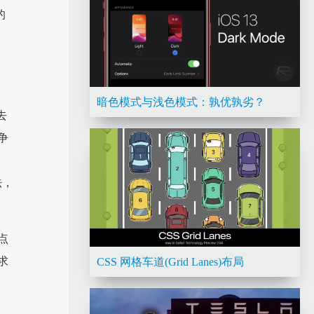
的
暗色模式与浅色模式：孰优孰劣？
去
争
法，
点
求
CSS 网格车道(Grid Lanes)布局