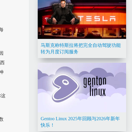
每
马斯克称特斯拉将把完全自动驾驶功能
转为月度订阅服务
因
东西
神
你这
Gentoo Linux 2025年回顾与2026年新年
数
快乐！