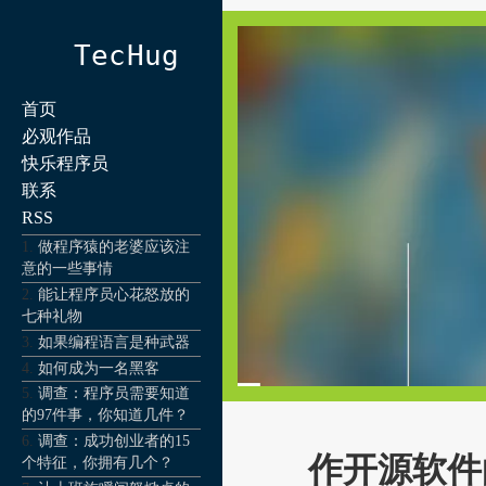
TecHug
首页
必观作品
快乐程序员
联系
RSS
做程序猿的老婆应该注
意的一些事情
能让程序员心花怒放的
七种礼物
如果编程语言是种武器
如何成为一名黑客
调查：程序员需要知道
的97件事，你知道几件？
调查：成功创业者的15
作开源软件
个特征，你拥有几个？