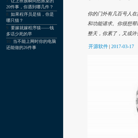
让上班族瞬间怒掀桌的
20件事，你遇到哪几件？
你的门外有几百号人在排队
如果程序员是猫，你是
哪只猫？
和功能请求。你很想帮
要嫁就嫁程序猿——钱
整天，你累了，又或许
多话少死的早
当不能上网时你的电脑
开源软件
|
2017-03-17
还能做的26件事