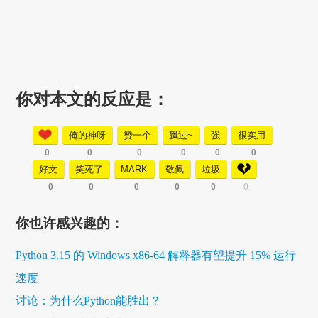
你对本文的反应是：
俺的神呀
赞一个
飘过~
强
很实用
0
0
0
0
0
0
好文
笑死了
MARK
敬佩
垃圾
0
0
0
0
0
0
你也许感兴趣的：
Python 3.15 的 Windows x86-64 解释器有望提升 15% 运行
速度
讨论：为什么Python能胜出？