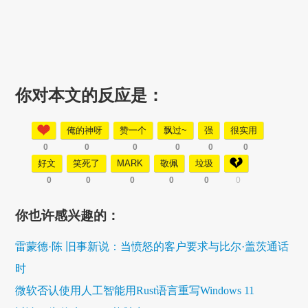
你对本文的反应是：
俺的神呀
赞一个
飘过~
强
很实用
0
0
0
0
0
0
好文
笑死了
MARK
敬佩
垃圾
0
0
0
0
0
0
你也许感兴趣的：
雷蒙德·陈 旧事新说：当愤怒的客户要求与比尔·盖茨通话
时
微软否认使用人工智能用Rust语言重写Windows 11