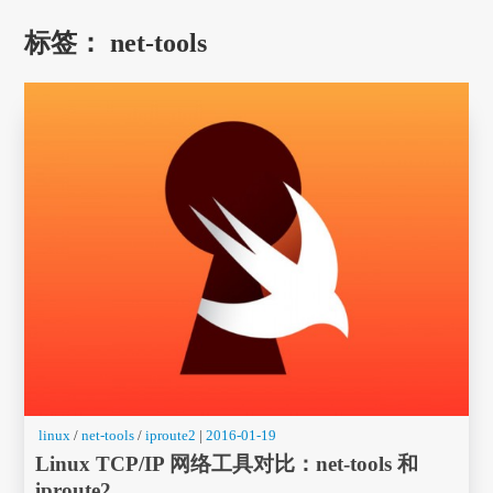
标签：
net-tools
linux
/
net-tools
/
iproute2
|
2016-01-19
Linux TCP/IP 网络工具对比：net-tools 和
iproute2