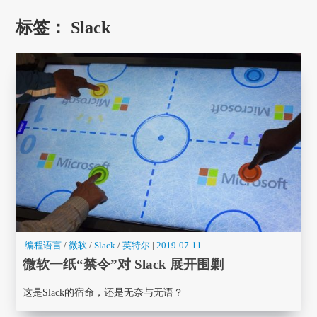
标签：
Slack
编程语言
/
微软
/
Slack
/
英特尔
|
2019-07-11
微软一纸“禁令”对 Slack 展开围剿
这是Slack的宿命，还是无奈与无语？