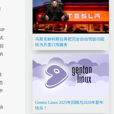
容
IP
试
马斯克称特斯拉将把完全自动驾驶功能
转为月度订阅服务
启
的
性
态
中
Gentoo Linux 2025年回顾与2026年新年
动
快乐！