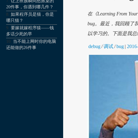
让上班族瞬间怒掀桌的
20件事，你遇到哪几件？
在《Learning Fr
如果程序员是猫，你是
哪只猫？
bug。最近，我回顾了我
要嫁就嫁程序猿——钱
以学习的。下面是我总
多话少死的早
当不能上网时你的电脑
debug
/
调试
/
bug
|
2016
还能做的26件事