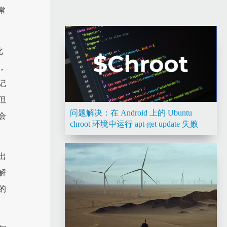
常
此
，
记
但
问题解决：在 Android 上的 Ubuntu
会
chroot 环境中运行 apt-get update 失败
出
解
的