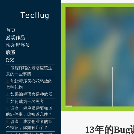
TecHug
首页
必观作品
快乐程序员
联系
RSS
做程序猿的老婆应该注
意的一些事情
能让程序员心花怒放的
七种礼物
如果编程语言是种武器
如何成为一名黑客
调查：程序员需要知道
的97件事，你知道几件？
调查：成功创业者的15
13年的Bu
个特征，你拥有几个？