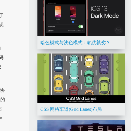
于
现
暗色模式与浅色模式：孰优孰劣？
自
码
成
 协
中的
方
CSS 网格车道(Grid Lanes)布局
生