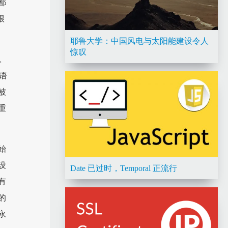
，都
很
耶鲁大学：中国风电与太阳能建设令人
惊叹
。
 语
被
重
始
设
Date 已过时，Temporal 正流行
有
的
永