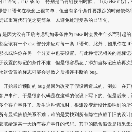
 语句，if (a 或 b) ，特别是当有链接的时候， if (x) else if (y)
。即使 if 语句在概念上很简单，但当有多个条件要跟踪的时候依然
试重写代码使之更简单，以避免处理复杂的 if 语句。
ug 是因为没有正确考虑到如果条件为 false 时会发生什么而引起的
该有一个 else 部分来应对每一条 if 语句。此外，如果你在 if
那么或许你在另一个分支中也要设置。与此种情况相关的是标记
于设置的标记的条件不难，但是很容易忘了添加当标记应该再次
永远设置的标志可能会导致之后接连不断的 bug。
一开始最难预防的 bug 是因为改变了假设所造成的。例如，在开
客户事件。于是很多代码是在这样的假设下写下的。但是后来，
多个客户事件了。发生这种情况时，很难改变新设计影响到的所
所有显式依赖关系不难，难的是要找到所有隐性依赖于旧的设计
获取给定某一天所有客户事件的代码。其中的隐含假设是结果集