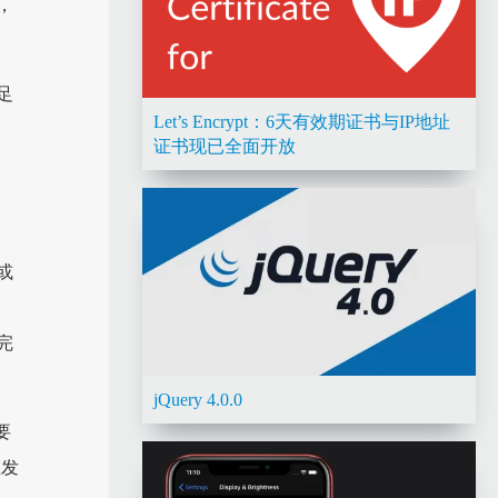
，
足
Let’s Encrypt：6天有效期证书与IP地址
证书现已全面开放
或
完
jQuery 4.0.0
要
在发