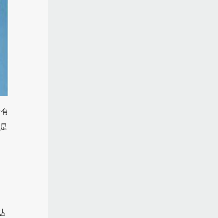
最有
训是
达