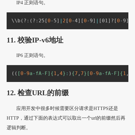
IP4 正则语句。
\
\
b
(
?:
(
?:25
[
0
-5
]
|
2
[
0
-4
]
[
0
-9
]
|
[
01
]
?
[
0
-9
]
[
11. 校验IP-v6地址
IP6 正则语句。
((
[
0
-
9
a
-
fA
-
F]{
1
,
4
}
:
)
{
7
,
7
}[
0
-
9
a
-
fA
-
F]{
1
,
4
12. 检查URL的前缀
应用开发中很多时候需要区分请求是HTTPS还是
HTTP，通过下面的表达式可以取出一个url的前缀然后再
逻辑判断。