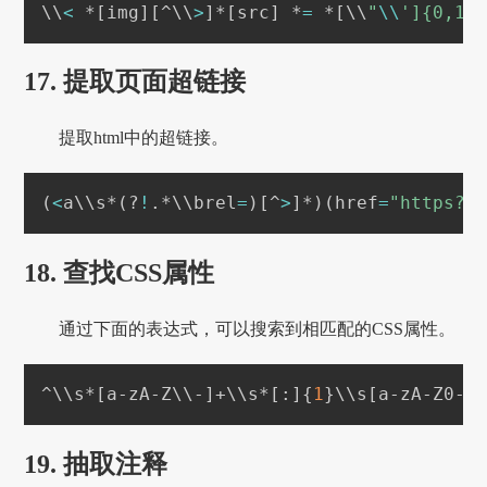
\
\
<
 *
[
img
]
[
^
\
\
>
]
*
[
src
]
 *
=
 *
[
\
\
"
\\
']{0,1}
17. 提取页面超链接
提取html中的超链接。
(
<
a
\
\
s*
(
?
!
.*
\
\
brel
=
)
[
^
>
]
*
)
(
href
=
"https?:
18. 查找CSS属性
通过下面的表达式，可以搜索到相匹配的CSS属性。
^
\
\
s*
[
a-zA-Z
\
\
-
]
+
\
\
s*
[
:
]
{
1
}
\
\
s
[
a-zA-Z0-9
19. 抽取注释