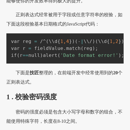
能够使你的开发效率得到极大的提升。
正则表达式经常被用于字段或任意字符串的校验，如
下面这段校验基本日期格式的JavaScript代码：
var reg 
=
 /^
(
\
\
d
{
1,4
}
)
(
-
|
\
\
/
)
(
\
\
d
{
1,2
}
)
\
var r 
=
 fieldValue.match
(
reg
)
;
if
(
r
==
null
)
alert
(
'Date format error!'
)
;
下面是
技匠
整理的，在前端开发中经常使用到的
20
个
正则表达式。
1 . 校验密码强度
密码的强度必须是包含大小写字母和数字的组合，不
能使用特殊字符，长度在8-10之间。