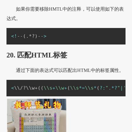
如果你需要移除HMTL中的注释，可以使用如下的表
达式。
<
!
--
(
.*?
)
--
>
20. 匹配HTML标签
通过下面的表达式可以匹配出HTML中的标签属性。
<
\
\
/?
\
\
w+
((
\\s
+
\\w
+
(
\\s
*=
\\s
*
(
?
:
".
*
?
"
|
'.