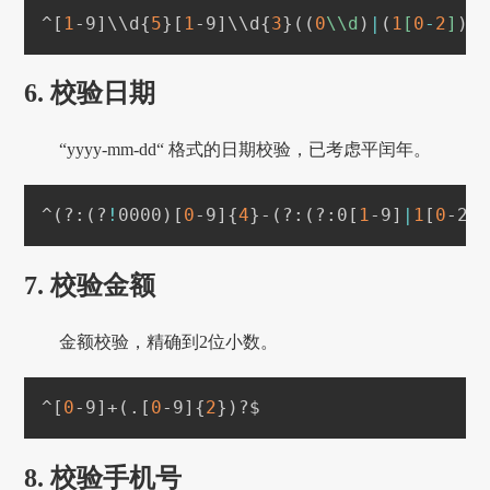
^
[
1
-9
]
\
\
d
{
5
}
[
1
-9
]
\
\
d
{
3
}
((
0
\\d
)
|
(
1
[
0
-
2
]
))
6. 校验日期
“yyyy-mm-dd“ 格式的日期校验，已考虑平闰年。
^
(
?:
(
?
!
0000
)
[
0
-9
]
{
4
}
-
(
?:
(
?:0
[
1
-9
]
|
1
[
0
-2
]
7. 校验金额
金额校验，精确到2位小数。
^
[
0
-9
]
+
(
.
[
0
-9
]
{
2
}
)
?$
8. 校验手机号