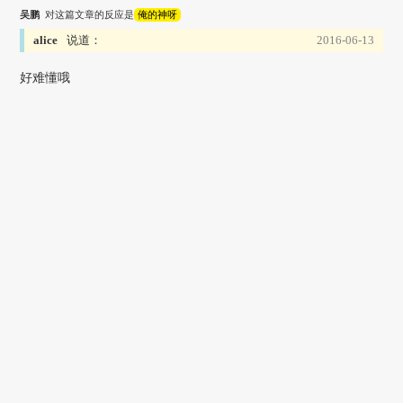
吴鹏
对这篇文章的反应是
俺的神呀
alice
说道：
2016-06-13
好难懂哦