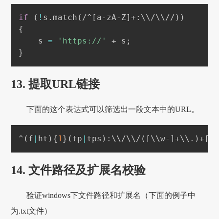
if
(
!
s.match
(
/^
[
a-zA-Z
]
+:
\
\
/
\
\
//
))
{
    s 
=
'https://'
 + s
;
}
13. 提取URL链接
下面的这个表达式可以筛选出一段文本中的URL。
^
(
f
|
ht
)
{
1
}
(
tp
|
tps
)
:
\
\
/
\
\
/
(
[
\
\
w-
]
+
\
\
.
)
+
[
\
14. 文件路径及扩展名校验
验证windows下文件路径和扩展名（下面的例子中
为.txt文件）