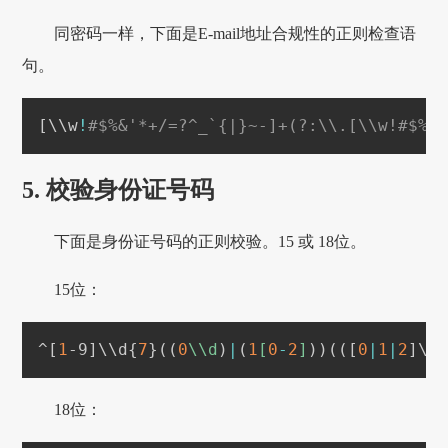
同密码一样，下面是E-mail地址合规性的正则检查语
句。
[
\
\
w
!
#$%&'*+/=?^_`{|}~-]+(?:\\.[\\w!#$%&
5. 校验身份证号码
下面是身份证号码的正则校验。15 或 18位。
15位：
^
[
1
-9
]
\
\
d
{
7
}
((
0
\\d
)
|
(
1
[
0
-
2
]
))
((
[
0
|
1
|
2
]
\
\
18位：