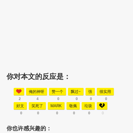
你对本文的反应是：
俺的神呀
赞一个
飘过~
强
很实用
2
4
0
0
0
0
好文
笑死了
MARK
敬佩
垃圾
0
0
0
0
0
0
你也许感兴趣的：