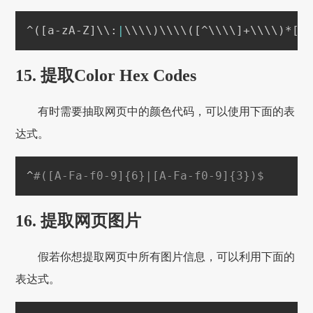
^
(
[
a-zA-Z
]
\
\
:
|
\
\
\
\
)
\
\
\
\
(
[
^
\
\
\
\
]
+
\
\
\
\
)
*
[
^
15. 提取Color Hex Codes
有时需要抽取网页中的颜色代码，可以使用下面的表
达式。
^
#([A-Fa-f0-9]{6}|[A-Fa-f0-9]{3})$
16. 提取网页图片
假若你想提取网页中所有图片信息，可以利用下面的
表达式。