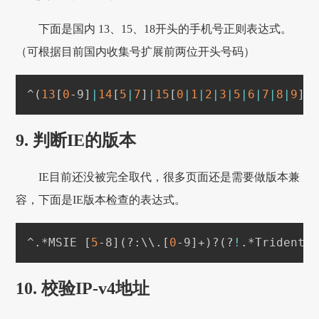
下面是国内 13、15、18开头的手机号正则表达式。
（可根据目前国内收集号扩展前两位开头号码）
^
(
13
[
0
-9
]
|
14
[
5
|
7
]
|
15
[
0
|
1
|
2
|
3
|
5
|
6
|
7
|
8
|
9
]
|
9. 判断IE的版本
IE目前还没被完全取代，很多页面还是需要做版本兼
容，下面是IE版本检查的表达式。
^.*MSIE 
[
5
-8
]
(
?:
\
\
.
[
0
-9
]
+
)
?
(
?
!
.*Trident
\
10. 校验IP-v4地址