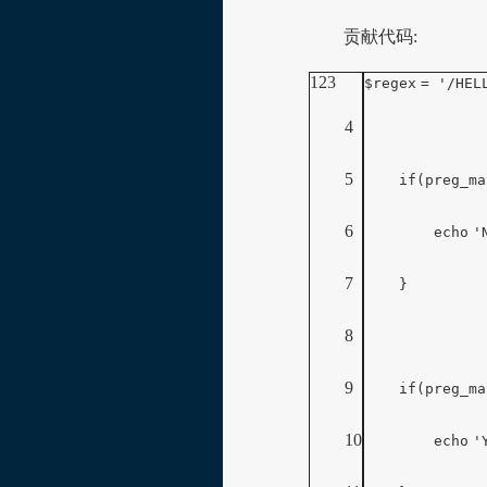
贡献代码:
123
$regex
=
'/HEL
4
5
if
(preg_ma
6
echo
'
7
}
8
9
if
(preg_ma
10
echo
'