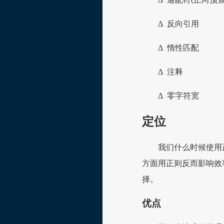
Δ 反向引用
Δ 惰性匹配
Δ 注释
Δ 零字符宽
定位
我们什么时候使用
方面用正则反而影响效
择。
优点