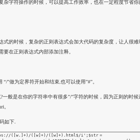
复杂字符操作的时候，可以提高工作效率，也在一定程度节省你
达式的时候，复杂的正则表达式会加大代码的复杂度，让人很难
需要在正则表达式内部添加注释。
 “/”做为定界符开始和结束,也可以使用”#”。
呢?一般是在你的字符串中有很多”/”字符的时候，因为正则的时候
ri。
码如下.
ps://([w.]+)/([w]+)/([w]+).html$/i'
;
$str
=