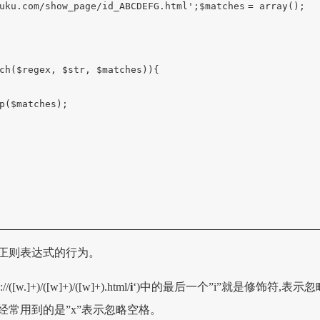
uku.com/show_page/id_ABCDEFG.html'
;
$matches
=
array
();
ch(
$regex
,
$str
,
$matches
)){
p(
$matches
);
变正则表达式的行为。
[w.]+)/([w]+)/([w]+).html/
i
‘)中的最后一个”i”就是修饰符,表示忽
经常用到的是”x”表示忽略空格。