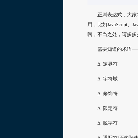
正则表达式，大家
用，比如JavaScrip
唠，不当之处，请多多
需要知道的术语—
Δ 定界符
Δ 字符域
Δ 修饰符
Δ 限定符
Δ 脱字符
Δ 通配符(正向预