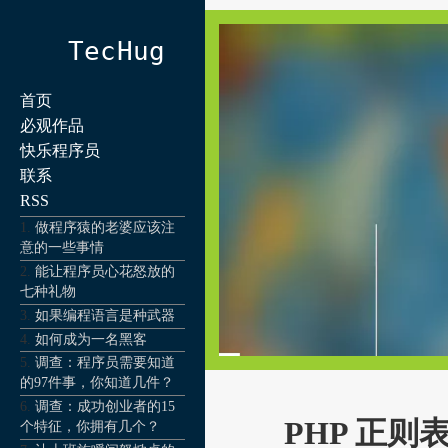
TecHug
首页
必观作品
快乐程序员
联系
RSS
做程序猿的老婆应该注
意的一些事情
能让程序员心花怒放的
七种礼物
如果编程语言是种武器
如何成为一名黑客
调查：程序员需要知道
的97件事，你知道几件？
调查：成功创业者的15
PHP 正则
个特征，你拥有几个？