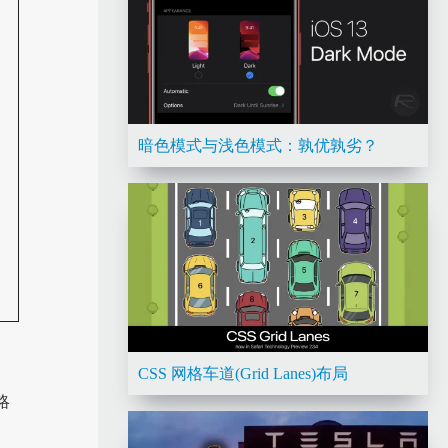
暗色模式与浅色模式：孰优孰劣？
CSS 网格车道(Grid Lanes)布局
略