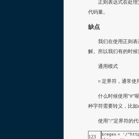
正则表达式在处理
代码量。
缺点
我们在使用正则表
解。所以我们有的时候
通用模式
¤ 定界符，通常使用
什么时候使用”#”
种字符需要转义，比如u
使用”/”定界符的代
$regex
=
'/^htt
123