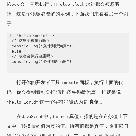
会一直都执行，而
永远都会被忽略
block
else-block
掉，这是个很容易理解的示例，下面我们来看看另一个例
子：
if ("hello world") {

  // 这里会被执行吗？

  console.log("条件判断为真");

} else {

  // 或者会执行这里吗？

  console.log("条件判断为假");

}
打开你的开发者工具
面板，执行上面的代
console
码，你会得到看到会打印出
条件判断为真
，也就是说
这一个字符串被认为是
真值
。
"hello world"
在 JavaScript 中，truthy（真值）指的是在布尔值上下
文中，转换后的值为真的值。所有值都是真值，除非它们
被定义为 假值（即除 false、0、””、null、undefined 和