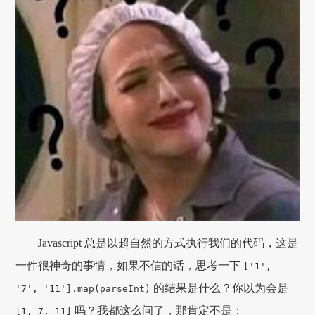
Javascript 总是以超自然的方式执行我们的代码，这是
一件很神奇的事情，如果不信的话，思考一下
['1',
的结果是什么？你以为会是
'7', '11'].map(parseInt)
吗？我都这么问了，那肯定不是：
[1, 7, 11]