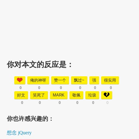
你对本文的反应是：
俺的神呀
赞一个
飘过~
强
很实用
0
0
0
0
0
0
好文
笑死了
MARK
敬佩
垃圾
0
0
0
0
0
0
你也许感兴趣的：
想念 jQuery