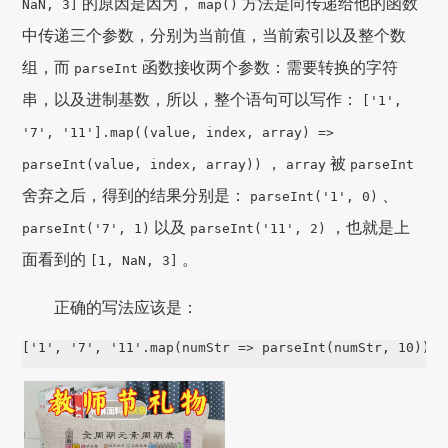
的原因是因为，
方法是向传递给他的函数
NaN, 3]
map()
中传递三个参数，分别为当前值，当前索引以及整个数
组，而
函数接收两个参数：需要转换的字符
parseInt
串，以及进制基数，所以，整个语句可以写作：
['1',
'7', '11'].map((value, index, array) =>
，
被
parseInt(value, index, array))
array
parseInt
舍弃之后，得到的结果分别是：
、
parseInt('1', 0)
以及
，也就是上
parseInt('7', 1)
parseInt('11', 2)
面看到的
。
[1, NaN, 3]
正确的写法应该是：
['1', '7', '11'.map(numStr => parseInt(numStr, 10));