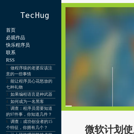
TecHug
首页
必观作品
快乐程序员
联系
RSS
做程序猿的老婆应该注
意的一些事情
能让程序员心花怒放的
七种礼物
如果编程语言是种武器
如何成为一名黑客
调查：程序员需要知道
的97件事，你知道几件？
调查：成功创业者的15
微软计划使用 
个特征，你拥有几个？