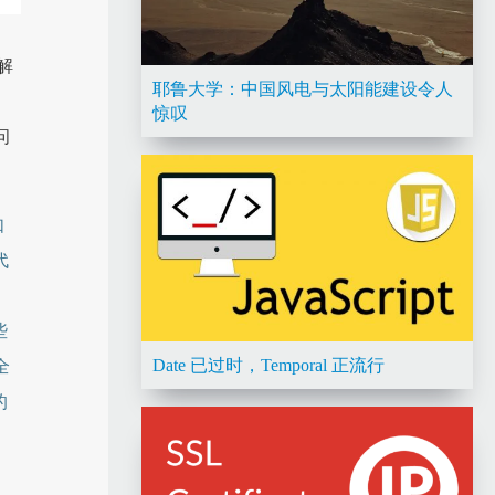
解
耶鲁大学：中国风电与太阳能建设令人
惊叹
问
如
代
些
Date 已过时，Temporal 正流行
全
的