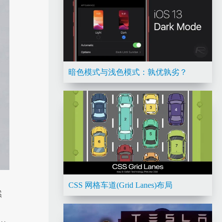
暗色模式与浅色模式：孰优孰劣？
CSS 网格车道(Grid Lanes)布局
然