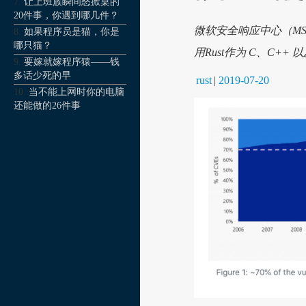
让上班族瞬间怒掀桌的
20件事，你遇到哪几件？
微软安全响应中心（M
如果程序员是猫，你是
哪只猫？
用Rust作为 C、C
要嫁就嫁程序猿——钱
多话少死的早
rust
|
2019-07-20
当不能上网时你的电脑
还能做的26件事