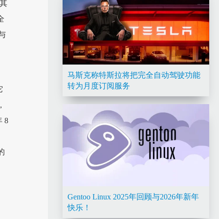
及其
全
与
马斯克称特斯拉将把完全自动驾驶功能
转为月度订阅服务
它
，
 8
的
Gentoo Linux 2025年回顾与2026年新年
快乐！