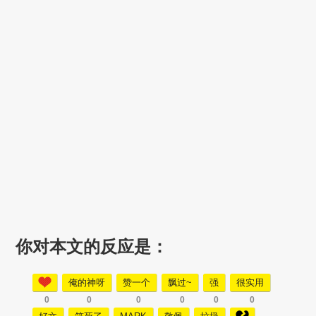
你对本文的反应是：
俺的神呀
赞一个
飘过~
强
很实用
0
0
0
0
0
0