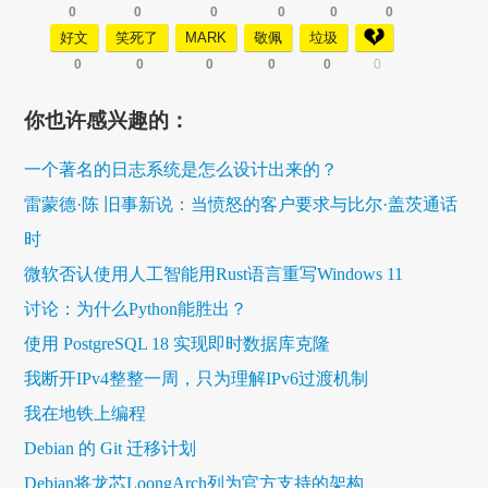
0
0
0
0
0
0
好文
笑死了
MARK
敬佩
垃圾
0
0
0
0
0
0
你也许感兴趣的：
一个著名的日志系统是怎么设计出来的？
雷蒙德·陈 旧事新说：当愤怒的客户要求与比尔·盖茨通话
时
微软否认使用人工智能用Rust语言重写Windows 11
讨论：为什么Python能胜出？
使用 PostgreSQL 18 实现即时数据库克隆
我断开IPv4整整一周，只为理解IPv6过渡机制
我在地铁上编程
Debian 的 Git 迁移计划
Debian将龙芯LoongArch列为官方支持的架构