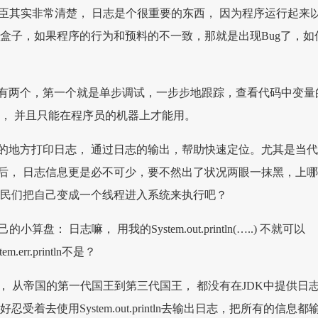
大臣其实非常清楚， 日志是个很重要的东西， 因为程序运行起来
黑盒子，如果程序的行为和预料的不一致，那就是出现Bug了，如
有两个，第一个就是单步调试，一步步地跟踪，查看代码中变量
力， 并且只能在程序员的机器上才能用。
的地方打印日志， 通过日志的输出，帮助快速定位。尤其是当
后， 日志信息更是必不可少，要不然出了状况两眼一抹黑，上
臣民们把自己变成一个线程进入系统来执行吧？
算盘： 日志嘛， 用我的System.out.println(…..) 不就可以
err.println不是？
， 从帝国的第一代国王到第三代国王， 都没有在JDK中提供日
受着去使用System.out.println去输出日志，把所有的信息都