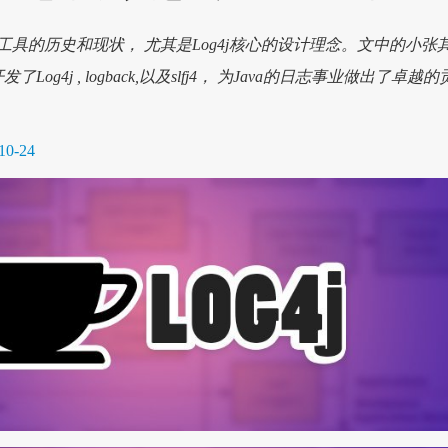
具的历史和现状， 尤其是Log4j核心的设计理念。文中的小张
开发了Log4j , logback,以及slfj4， 为Java的日志事业做出了卓越的
10-24