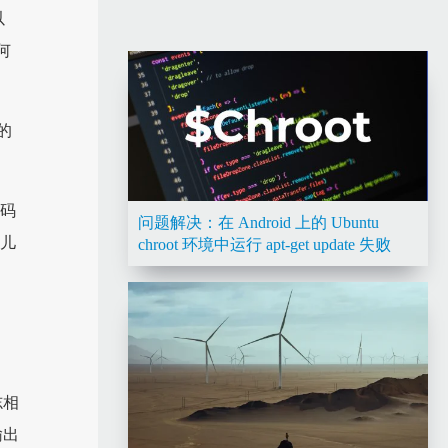
以
何
的
代码
问题解决：在 Android 上的 Ubuntu
哪儿
chroot 环境中运行 apt-get update 失败
志相
输出