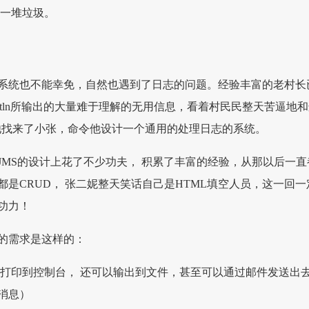
成一堆垃圾。
系统也不能幸免，自然也遇到了日志的问题。经验丰富的老村长
t.println所输出的大量难于理解的无用信息，看着村民民整天苦逼地
做斗争，他找来了小张，命令他设计一个通用的处理日志的系统。
JMS的设计上花了不少功夫， 积累了丰富的经验，从那以后一直
是CRUD， 张二妮整天笑话自己是HTML填空人员，这一回一
功力！
的需求是这样的：
了能打印到控制台， 还可以输出到文件，甚至可以通过邮件发送出
消息）