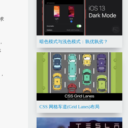
求
暗色模式与浅色模式：孰优孰劣？
，
事
下，
CSS 网格车道(Grid Lanes)布局