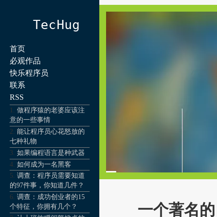
TecHug
首页
必观作品
快乐程序员
联系
RSS
做程序猿的老婆应该注
意的一些事情
能让程序员心花怒放的
七种礼物
如果编程语言是种武器
如何成为一名黑客
调查：程序员需要知道
的97件事，你知道几件？
调查：成功创业者的15
一个著名的
个特征，你拥有几个？