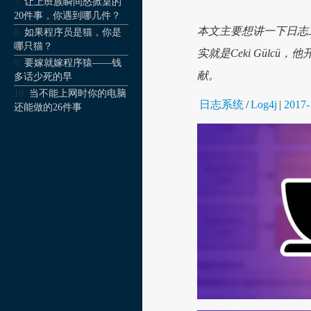
让上班族瞬间怒掀桌的
20件事，你遇到哪几件？
本文主要想讲一下日志工
如果程序员是猫，你是
哪只猫？
实就是Ceki Gülcü，他
要嫁就嫁程序猿——钱
献。
多话少死的早
当不能上网时你的电脑
日志系统
/
Log4j
|
2017-
还能做的26件事