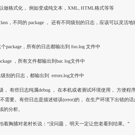
可以做格式化， 例如变成纯文本，XML, HTML格式等等
a class，不同的 package ， 还有不同级别的日志，应该可以灵活地
这个package，所有的日志都输出到 foo.log 文件中
package ，所有文件都输出到bar. log文件中
级别的日志，都输出到 errors.log文件中
分级， 有些日志纯属debug ， 在本机或者测试环境使用， 方便程
不需要。有些日志是描述错误(error)的， 在生产环境下出错的话
续的分析。
拍着胸脯对老村长说：“没问题， 明天一定让您老看到结果。”