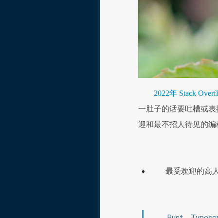
2022年 Stack O
一肚子的话要吐槽或表扬，开
迎和最不招人待见的编
最受欢迎的高人
Rust，Typesc