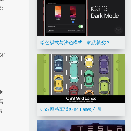
部
暗色模式与浅色模式：孰优孰劣？
，
统和
垂
写
CSS 网格车道(Grid Lanes)布局
结