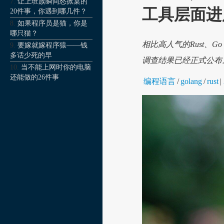
让上班族瞬间怒掀桌的
工具层面进
20件事，你遇到哪几件？
如果程序员是猫，你是
哪只猫？
相比高人气的Rust、Go，
要嫁就嫁程序猿——钱
多话少死的早
调查结果已经正式公布
当不能上网时你的电脑
还能做的26件事
编程语言
/
golang
/
rust
|