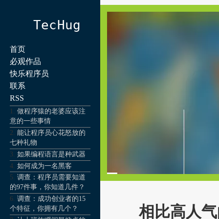
TecHug
首页
必观作品
快乐程序员
联系
RSS
做程序猿的老婆应该注
意的一些事情
能让程序员心花怒放的
七种礼物
如果编程语言是种武器
如何成为一名黑客
调查：程序员需要知道
的97件事，你知道几件？
调查：成功创业者的15
相比高人气的 
个特征，你拥有几个？