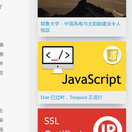
了
耶鲁大学：中国风电与太阳能建设令人
惊叹
验
相
并
言
Date 已过时，Temporal 正流行
在
标
陈