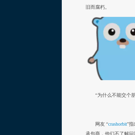
旧而腐朽。
“为什么不能交个朋
网友 “
crashorbit
”
承包商，他们不了解问