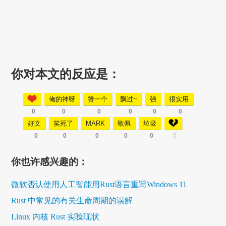
你对本文的反应是：
俺的神呀
赞一个
飘过~
强
很实用
0
0
0
0
0
0
好文
笑死了
MARK
敬佩
垃圾
0
0
0
0
0
0
你也许感兴趣的：
微软否认使用人工智能用Rust语言重写Windows 11
Rust 中常见的有关生命周期的误解
Linux 内核 Rust 实验现状