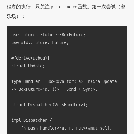
程序的执行，只关注 push_handler 函数。第一次尝试（游
乐场）：
use futures::future::BoxFuture;
use std::future::Future;
#[derive(Debug)]
struct Update;
type Handler = Box<dyn for<'a> Fn(&'a Update) 
-> BoxFuture<'a, ()> + Send + Sync>;
struct Dispatcher(Vec<Handler>);
impl Dispatcher {
    fn push_handler<'a, H, Fut>(&mut self, 