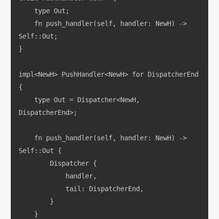
    type Out;
    fn push_handler(self, handler: NewH) -> 
Self::Out;
}
impl<NewH> PushHandler<NewH> for DispatcherEnd 
{
    type Out = Dispatcher<NewH, 
DispatcherEnd>;
    fn push_handler(self, handler: NewH) -> 
Self::Out {
        Dispatcher {
            handler,
            tail: DispatcherEnd,
        }
    }