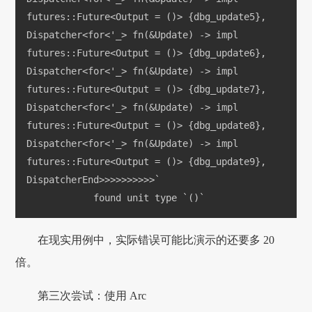
futures::Future<Output = ()> {dbg_update5}, 
Dispatcher<for<'_> fn(&Update) -> impl 
futures::Future<Output = ()> {dbg_update6}, 
Dispatcher<for<'_> fn(&Update) -> impl 
futures::Future<Output = ()> {dbg_update7}, 
Dispatcher<for<'_> fn(&Update) -> impl 
futures::Future<Output = ()> {dbg_update8}, 
Dispatcher<for<'_> fn(&Update) -> impl 
futures::Future<Output = ()> {dbg_update9}, 
DispatcherEnd>>>>>>>>>>`
            found unit type `()`
在现实用例中，实际错误可能比演示的还要多 20
倍。
第三次尝试：使用 Arc