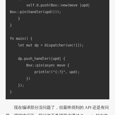
        self.0.push(Box::new(move |upd| 
Box::pin(handler(upd))));
    }
}
fn main() {
    let mut dp = Dispatcher(vec![]);
    dp.push_handler(|upd| {
        Box::pin(async move {
            println!("{:?}", upd);
        })
    });
}
现在编译部分没问题了，但最终得到的 API 还是有问