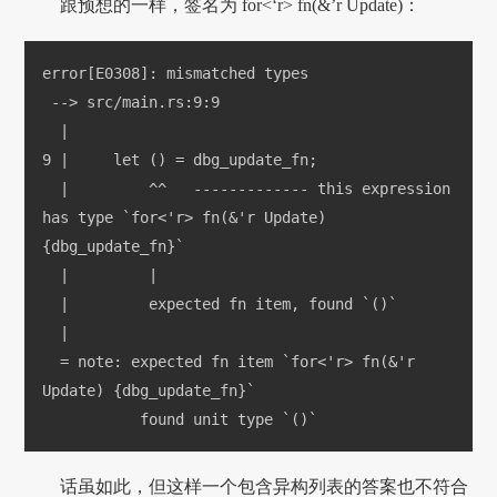
跟预想的一样，签名为 for<‘r> fn(&’r Update)：
error[E0308]: mismatched types
 --> src/main.rs:9:9
  |
9 |     let () = dbg_update_fn;
  |         ^^   ------------- this expression 
has type `for<'r> fn(&'r Update) 
{dbg_update_fn}`
  |         |
  |         expected fn item, found `()`
  |
  = note: expected fn item `for<'r> fn(&'r 
Update) {dbg_update_fn}`
           found unit type `()`
话虽如此，但这样一个包含异构列表的答案也不符合