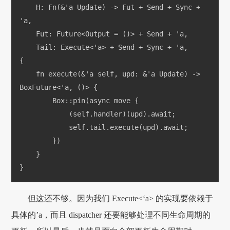
    H: Fn(&'a Update) -> Fut + Send + Sync + 
'a,
    Fut: Future<Output = ()> + Send + 'a,
    Tail: Execute<'a> + Send + Sync + 'a,
{
    fn execute(&'a self, upd: &'a Update) -> 
BoxFuture<'a, ()> {
        Box::pin(async move {
            (self.handler)(upd).await;
            self.tail.execute(upd).await;
        })
    }
}
但这还不够。因为我们 Execute<‘a> 的实现要依赖于
具体的’a，而且 dispatcher 还要能够处理不同生命周期的