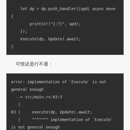
    let dp = dp.push_handler(|upd| async move 
{
        println!("{:?}", upd);
    });
    execute(dp, Update).await;
}
可惜还是行不通：
error: implementation of `Execute` is not 
general enough
  --> src/main.rs:83:5
   |
83 |     execute(dp, Update).await;
   |     ^^^^^^^ implementation of `Execute` 
is not general enough