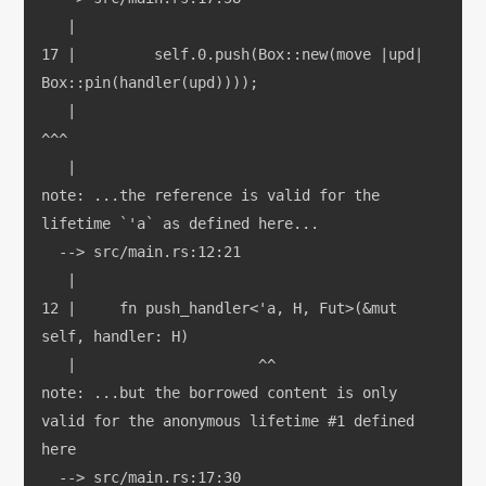
   |
17 |         self.0.push(Box::new(move |upd| 
Box::pin(handler(upd))));
   |                                                          
^^^
   |
note: ...the reference is valid for the 
lifetime `'a` as defined here...
  --> src/main.rs:12:21
   |
12 |     fn push_handler<'a, H, Fut>(&mut 
self, handler: H)
   |                     ^^
note: ...but the borrowed content is only 
valid for the anonymous lifetime #1 defined 
here
  --> src/main.rs:17:30