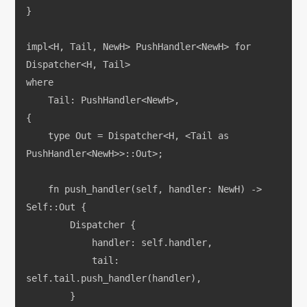
}
impl<H, Tail, NewH> PushHandler<NewH> for 
Dispatcher<H, Tail>
where
    Tail: PushHandler<NewH>,
{
    type Out = Dispatcher<H, <Tail as 
PushHandler<NewH>>::Out>;
    fn push_handler(self, handler: NewH) -> 
Self::Out {
        Dispatcher {
            handler: self.handler,
            tail: 
self.tail.push_handler(handler),
        }