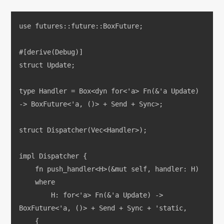
use futures::future::BoxFuture;
#[derive(Debug)]
struct Update;
type Handler = Box<dyn for<'a> Fn(&'a Update) 
-> BoxFuture<'a, ()> + Send + Sync>;
struct Dispatcher(Vec<Handler>);
impl Dispatcher {
    fn push_handler<H>(&mut self, handler: H)
    where
        H: for<'a> Fn(&'a Update) -> 
BoxFuture<'a, ()> + Send + Sync + 'static,
    {