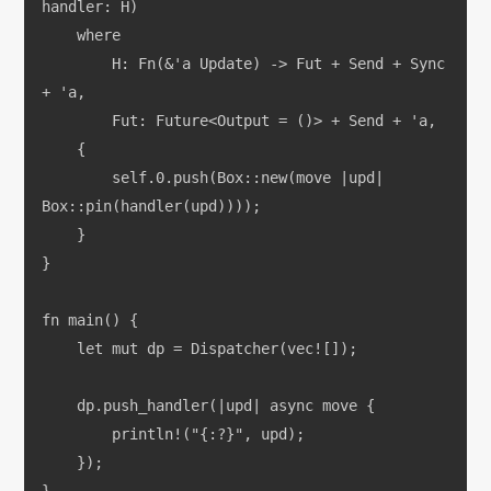
handler: H)
    where
        H: Fn(&'a Update) -> Fut + Send + Sync 
+ 'a,
        Fut: Future<Output = ()> + Send + 'a,
    {
        self.0.push(Box::new(move |upd| 
Box::pin(handler(upd))));
    }
}
fn main() {
    let mut dp = Dispatcher(vec![]);
    dp.push_handler(|upd| async move {
        println!("{:?}", upd);
    });
}