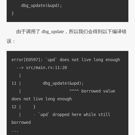
    dbg_update(&upd);
}
由于调用了 dbg_update，所以我们会得到以下编译错
误：
error[E0597]: `upd` does not live long enough
  --> src/main.rs:11:20
   |
11 |         dbg_update(&upd);
   |                    ^^^^ borrowed value 
does not live long enough
12 |     }
   |     - `upd` dropped here while still 
borrowed
...