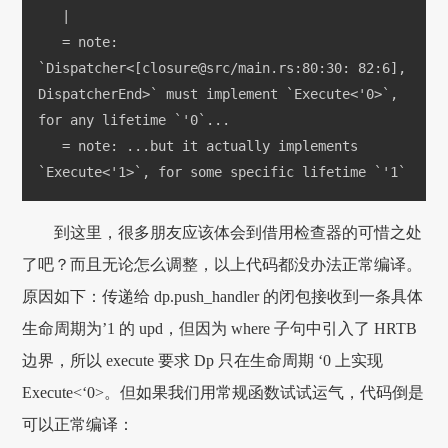
   |
   = note: 
`Dispatcher<[closure@src/main.rs:80:30: 82:6], 
DispatcherEnd>` must implement `Execute<'0>`, 
for any lifetime `'0`...
   = note: ...but it actually implements 
`Execute<'1>`, for some specific lifetime `'1`
到这里，很多朋友应该体会到借用检查器的可惜之处
了吧？而且无论怎么调整，以上代码都没办法正常编译。
原因如下：传递给 dp.push_handler 的闭包接收到一条具体
生命周期为’1 的 upd，但因为 where 子句中引入了 HRTB
边界，所以 execute 要求 Dp 只在生命周期 ‘0 上实现
Execute<‘0>。但如果我们用常规函数试试运气，代码倒是
可以正常编译：