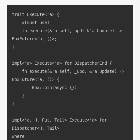
trait Execute<'a> {
    #[must_use]
    fn execute(&'a self, upd: &'a Update) -> 
BoxFuture<'a, ()>;
}
impl<'a> Execute<'a> for DispatcherEnd {
    fn execute(&'a self, _upd: &'a Update) -> 
BoxFuture<'a, ()> {
        Box::pin(async {})
    }
}
impl<'a, H, Fut, Tail> Execute<'a> for 
Dispatcher<H, Tail>
where