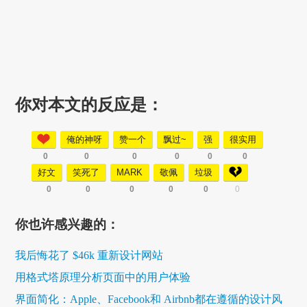
你对本文的反应是：
俺的神呀
赞一个
飘过~
强
很实用
0
0
0
0
0
0
好文
笑死了
MARK
敬佩
垃圾
0
0
0
0
0
0
你也许感兴趣的：
我后悔花了 $46k 重新设计网站
用格式塔原理分析页面中的用户体验
界面简化：Apple、Facebook和 Airbnb都在遵循的设计风