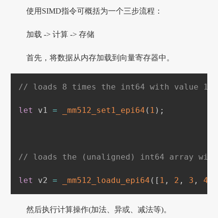
使用SIMD指令可概括为一个三步流程：
加载 -> 计算 -> 存储
首先，将数据从内存加载到向量寄存器中。
// loads 8 times the int64 with value 1 
let
 v1 
=
_mm512_set1_epi64
(
1
)
;
// loads the (unaligned) int64 array wit
let
 v2 
=
_mm512_loadu_epi64
(
[
1
,
2
,
3
,
4
,
然后执行计算操作(加法、异或、减法等)。