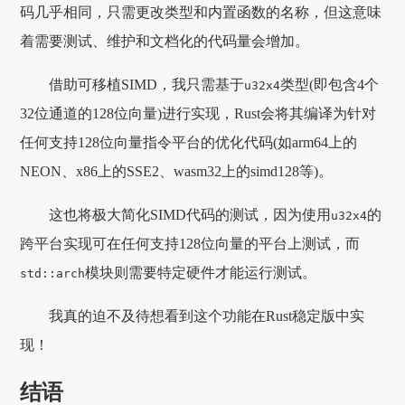
码几乎相同，只需更改类型和内置函数的名称，但这意味
着需要测试、维护和文档化的代码量会增加。
借助可移植SIMD，我只需基于
类型(即包含4个
u32x4
32位通道的128位向量)进行实现，Rust会将其编译为针对
任何支持128位向量指令平台的优化代码(如arm64上的
NEON、x86上的SSE2、wasm32上的simd128等)。
这也将极大简化SIMD代码的测试，因为使用
的
u32x4
跨平台实现可在任何支持128位向量的平台上测试，而
模块则需要特定硬件才能运行测试。
std::arch
我真的迫不及待想看到这个功能在Rust稳定版中实
现！
结语