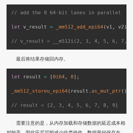
// add the 8 64-bit lanes in parallel
let
 v_result 
=
_mm512_add_epi64
(
v1
,
 v2
)
;
// v_result = __m512i(2, 3, 4, 5, 6, 7, 
最后将结果存储回内存。
let
 result 
=
[
0i64
,
8
]
;
_mm512_storeu_epi64
(
result
.
as_mut_ptr
(
)
,
// result = [2, 3, 4, 5, 6, 7, 8, 9]
需要注意的是，从内存加载和存储数据的延迟成本相
对较高，因此应尽可能减少此类操作。数据最好保存在