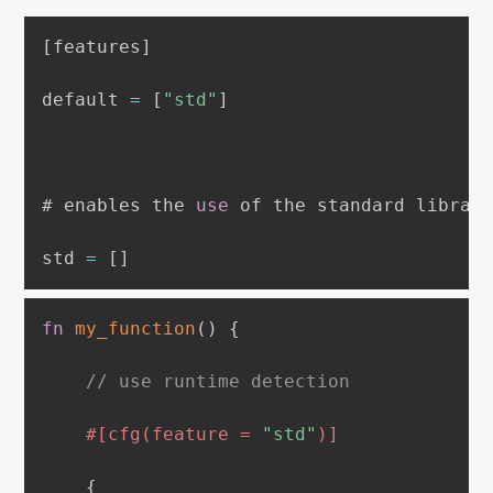
[
features
]
default 
=
[
"std"
]
# enables the 
use
 of the standard librar
std 
=
[
]
fn
my_function
(
)
{
// use runtime detection
#[cfg(feature = 
"std"
)]
{