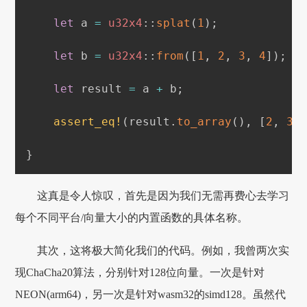
let
 a 
=
u32x4
::
splat
(
1
)
;
let
 b 
=
u32x4
::
from
(
[
1
,
2
,
3
,
4
]
)
;
let
 result 
=
 a 
+
 b
;
assert_eq!
(
result
.
to_array
(
)
,
[
2
,
3
,
}
这真是令人惊叹，首先是因为我们无需再费心去学习
每个不同平台/向量大小的内置函数的具体名称。
其次，这将极大简化我们的代码。例如，我曾两次实
现ChaCha20算法，分别针对128位向量。一次是针对
NEON(arm64)，另一次是针对wasm32的simd128。虽然代