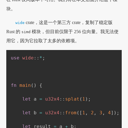
块。
crate，这是一个第三方 crate，复制了稳定版
wide
Rust 的
模块，但目前仅限于 256 位向量。我无法使
simd
用它，因为它拉取了太多的依赖项。
use
wide
::
*
;
fn
main
(
)
{
let
 a 
=
u32x4
::
splat
(
1
)
;
let
 b 
=
u32x4
::
from
(
[
1
,
2
,
3
,
4
]
)
;
let
 result 
=
 a 
+
 b
;