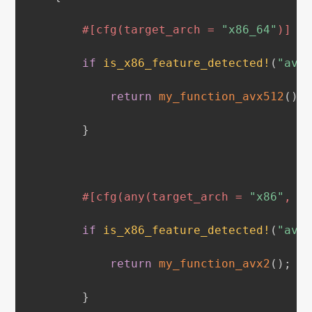
#[cfg(target_arch = 
"x86_64"
)]
if
is_x86_feature_detected!
(
"avx
return
my_function_avx512
(
)
;
}
#[cfg(any(target_arch = 
"x86"
, t
if
is_x86_feature_detected!
(
"avx
return
my_function_avx2
(
)
;
}