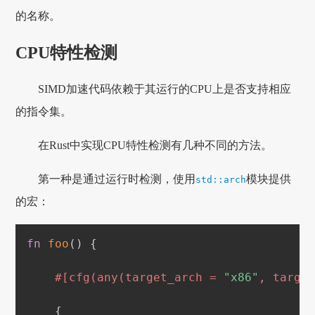
的名称。
CPU特性检测
SIMD加速代码依赖于其运行的CPU上是否支持相应
的指令集。
在Rust中实现CPU特性检测有几种不同的方法。
第一种是通过运行时检测，使用
模块提供
std::arch
的宏：
fn
foo
(
)
{
#[cfg(any(target_arch = 
"x86"
, targe
{