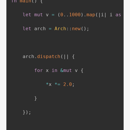
fn
main
(
)
{
let
mut
 v 
=
(
0
..
1000
)
.
map
(
|
i
|
 i 
as
f
let
 arch 
=
Arch
::
new
(
)
;
    arch
.
dispatch
(
|
|
{
for
 x 
in
&
mut
 v 
{
*
x 
*=
2.0
;
}
}
)
;