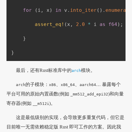
for
(
i
,
 x
)
in
 v
.
into_iter
(
)
.
enumerat
assert_eq!
(
x
,
2.0
*
 i 
as
f64
)
;
}
}
最后，还有Rust标准库中的
模块。
arch
的子模块：
、
、
… 暴露每个
arch
x86
x86_64
aarch64
平台可用的原始内置函数(例如
)和向量
_mm512_add_epi32
寄存器(例如
)。
__m512i
这是最低级别的实现，会导致更多重复代码，但它是
目前唯一无需依赖稳定版 Rust 即可工作的方案。因此我