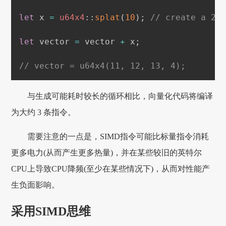
let
 x 
=
u64x4
::
splat
(
10
)
;
// create a 25
let
 vector 
=
 vector 
+
 x
;
// vector = u64x4(11, 12, 13, 4);
与生成可能耗时较长的循环相比，向量化代码将编译
为大约 3 条指令。
需要注意的一点是，SIMD指令可能比标量指令消耗
更多电力(从而产生更多热量)，并在某些较旧的英特尔
CPU上导致CPU降频(至少在某些情况下)，从而对性能产
生负面影响。
采用SIMD思维