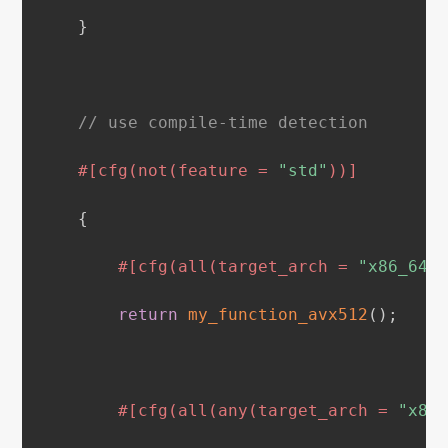
}
// use compile-time detection
#[cfg(not(feature = 
"std"
))]
{
#[cfg(all(target_arch = 
"x86_64"
return
my_function_avx512
(
)
;
#[cfg(all(any(target_arch = 
"x86