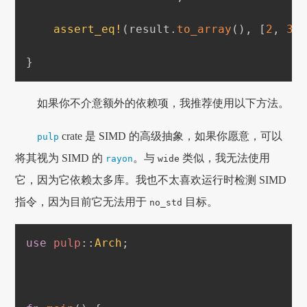
assert_eq!
(
result
.
to_array
(
)
,
[
2
,
3
,
}
如果你不介意额外的依赖项，我推荐使用以下方法。
crate 是 SIMD 的高级抽象，如果你愿意，可以
pulp
将其视为 SIMD 的
。与
类似，我无法使用
rayon
wide
它，因为它依赖太多库。我也不太喜欢运行时检测 SIMD
指令，因为目前它无法用于
目标。
no_std
use
pulp
::
Arch
;