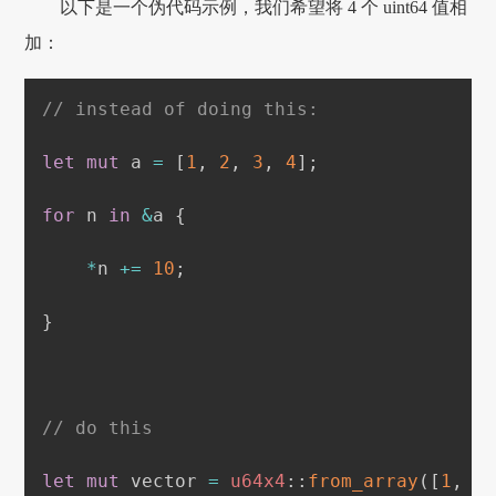
以下是一个伪代码示例，我们希望将 4 个 uint64 值相
加：
// instead of doing this:
let
mut
 a 
=
[
1
,
2
,
3
,
4
]
;
for
 n 
in
&
a 
{
*
n 
+=
10
;
}
// do this
let
mut
 vector 
=
u64x4
::
from_array
(
[
1
,
2