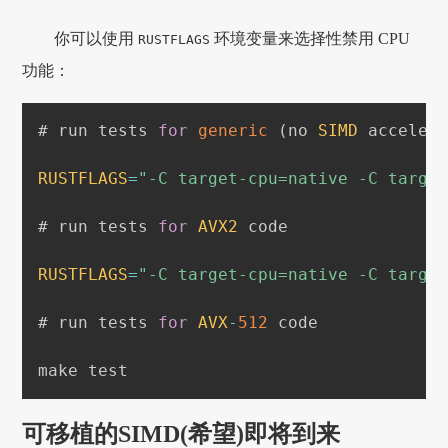
你可以使用
环境变量来选择性禁用 CPU
RUSTFLAGS
功能：
# run tests 
for
generic
(
no 
SIMD
 acceler
RUSTFLAGS
=
"-C target-cpu=native -C targe
# run tests 
for
AVX2
 code

RUSTFLAGS
=
"-C target-cpu=native -C targe
# run tests 
for
AVX
-
512
 code

可移植的SIMD(希望)即将到来