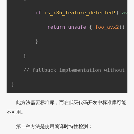
if
is_x86_feature_detected!
(
"avx
return
unsafe
{
foo_avx2
(
)
}
}
}
// fallback implementation without u
}
此方法需要标准库，而在低级代码开发中标准库可能
不可用。
第二种方法是使用编译时特性检测：