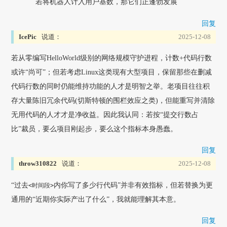
若将机器人计入用户基数，那它们正蓬勃发展
回复
IcePic
说道：
2025-12-08
若从零编写HelloWorld级别的网络规模守护进程，计数+代码行数
或许“尚可”；但若考虑Linux这类现有大型项目，保留那些在删减
代码行数的同时仍能维持功能的人才是明智之举。老项目往往积
存大量陈旧冗余代码(切斯特顿的围栏效应之类)，但能重写并清除
无用代码的人才才是净收益。因此我认同：若按“提交行数占
比”裁员，要么项目刚起步，要么这个指标本身愚蠢。
回复
throw310822
说道：
2025-12-08
“过去
内你写了多少行代码”并非有效指标，但若替换为更
<时间段>
通用的“近期你实际产出了什么”，我就能理解其本意。
回复