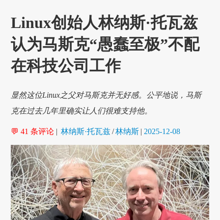
Linux创始人林纳斯·托瓦兹
认为马斯克“愚蠢至极”不配
在科技公司工作
显然这位Linux之父对马斯克并无好感。公平地说，马斯
克在过去几年里确实让人们很难支持他。
💬 41 条评论
|
林纳斯·托瓦兹
/
林纳斯
|
2025-12-08