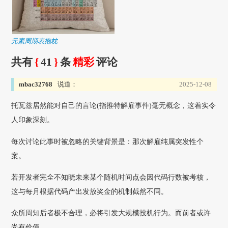
元素周期表抱枕
共有
{
41
}
条
精彩
评论
mbac32768
说道：
2025-12-08
托瓦兹居然能对自己的言论(指推特解雇事件)毫无概念，这着实令
人印象深刻。
每次讨论此事时被忽略的关键背景是：那次解雇纯属突发性个
案。
若开发者完全不知晓未来某个随机时间点会因代码行数被考核，
这与每月根据代码产出发放奖金的机制截然不同。
众所周知后者极不合理，必将引发大规模投机行为。而前者或许
尚有价值。