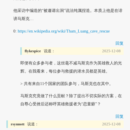
他采访中编造的“被邀请出洞”说法纯属捏造。本质上他是在诽
谤马斯克…
0:
https://en.wikipedia.org/wiki/Tham_Luang_cave_rescue
回复
flykespice
说道：
2025-12-08
即便有众多参与者，这丝毫不减马斯克作为英雄救人的光
辉。在我看来，每位参与救援的潜水员都是英雄。
> 共有来自11个国家的团队参与，马斯克也在其中。
马斯克究竟做了什么贡献？除了提出不切实际的方案，在
自尊心受挫后还称呼英雄救援者为“恋童癖”？
回复
rsynnott
说道：
2025-12-08