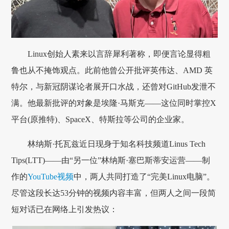
Linux创始人素来以言辞犀利著称，即便言论显得粗
鲁也从不掩饰观点。此前他曾公开批评英伟达、AMD 英
特尔，与新冠阴谋论者展开口水战，还曾对GitHub发泄不
满。他最新批评的对象是埃隆·马斯克——这位同时掌控X
平台(原推特)、SpaceX、特斯拉等公司的企业家。
林纳斯·托瓦兹近日现身于知名科技频道Linus Tech
Tips(LTT)——由“另一位”林纳斯·塞巴斯蒂安运营——制
作的
YouTube视频
中，两人共同打造了“完美Linux电脑”。
尽管这段长达53分钟的视频内容丰富，但两人之间一段简
短对话已在网络上引发热议：