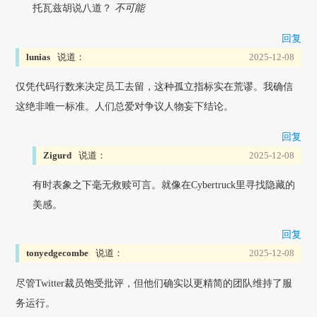
托瓦兹胡说八道？
不可能
回复
lunias
说道：
2025-12-08
仅凭代码行数来决定员工去留，这种孤立指标实在荒谬。我确信
这绝非唯一标准。人们总爱对争议人物妄下结论。
回复
Zigurd
说道：
2025-12-08
有时表象之下毫无救赎可言。就像在Cybertruck里寻找隐藏的
美感。
回复
tonyedgecombe
说道：
2025-12-08
尽管Twitter裁员饱受批评，但他们确实以更精简的团队维持了服
务运行。