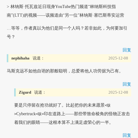
> 林纳斯·托瓦兹近日现身YouTube热门频道“林纳斯科技指
南”(LTT)的视频——该频道由“另一位”林纳斯·塞巴斯蒂安运营
…等等，作者真以为他们是同一个人吗？若非如此，为何要加引
号？
回复
nephihaha
说道：
2025-12-08
马斯克远不如他自诩的那般聪明，总爱将他人功劳据为己有。
回复
Zigurd
说道：
2025-12-08
要是只停留在抢功就好了。比起把你的未来愿景
<咳
Cybertruck
印在道路上——那些带致命棱角的怪物正攻击
>
<咳>
着我们的眼睛——这根本算不上满足虚荣心的一半。
回复