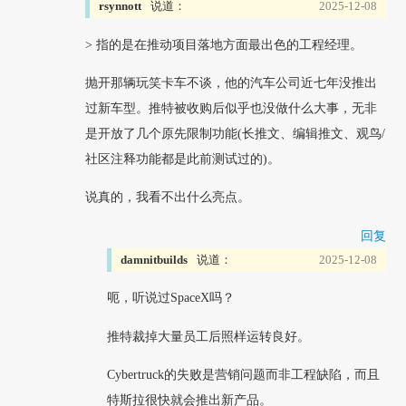
rsynnott
说道：
2025-12-08
> 指的是在推动项目落地方面最出色的工程经理。
抛开那辆玩笑卡车不谈，他的汽车公司近七年没推出
过新车型。推特被收购后似乎也没做什么大事，无非
是开放了几个原先限制功能(长推文、编辑推文、观鸟/
社区注释功能都是此前测试过的)。
说真的，我看不出什么亮点。
回复
damnitbuilds
说道：
2025-12-08
呃，听说过SpaceX吗？
推特裁掉大量员工后照样运转良好。
Cybertruck的失败是营销问题而非工程缺陷，而且
特斯拉很快就会推出新产品。