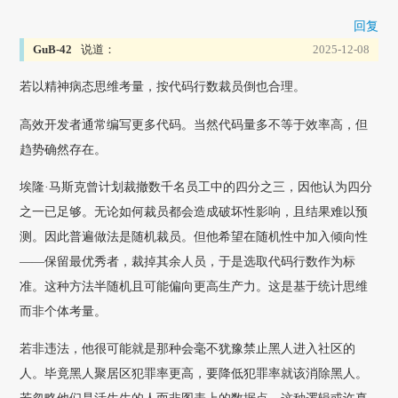
回复
GuB-42
说道：
2025-12-08
若以精神病态思维考量，按代码行数裁员倒也合理。
高效开发者通常编写更多代码。当然代码量多不等于效率高，但
趋势确然存在。
埃隆·马斯克曾计划裁撤数千名员工中的四分之三，因他认为四分
之一已足够。无论如何裁员都会造成破坏性影响，且结果难以预
测。因此普遍做法是随机裁员。但他希望在随机性中加入倾向性
——保留最优秀者，裁掉其余人员，于是选取代码行数作为标
准。这种方法半随机且可能偏向更高生产力。这是基于统计思维
而非个体考量。
若非违法，他很可能就是那种会毫不犹豫禁止黑人进入社区的
人。毕竟黑人聚居区犯罪率更高，要降低犯罪率就该消除黑人。