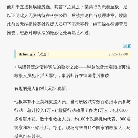
他并未直接称埃隆愚蠢。其言下之意是：某类行为愚蠢至极，足
以证明此人无资格待在科技公司。后续推论自当顺理成章。埃隆
此前曾无端指控英雄救援人员犯下滔天罪行，继而躲在律师背后
推诿，想必对诽谤法的微妙之处再熟悉不过。
回复
dzhiurgis
说道：
2025-12-08
> 埃隆肯定深谙诽谤法的微妙之处——毕竟他曾无端指控英雄
救援人员犯下滔天罪行，事后却躲在律师背后推诿。
有趣的是人们对此记忆犹新。
他根本算不上英雄救援人员。当时该区域有数百名潜水员参与
行动，总计投入1万人(“救援行动动用了多达1万人，包括100
多名潜水员、数十名救援人员、约100个政府机构代表、900名
警察和2000名士兵。”[0])。现场有来自11个国家的救援队，马
斯克也在其中。