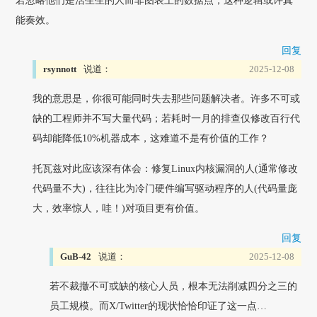
若忽略他们是活生生的人而非图表上的数据点，这种逻辑或许真
能奏效。
回复
rsynnott
说道：
2025-12-08
我的意思是，你很可能同时失去那些问题解决者。许多不可或
缺的工程师并不写大量代码；若耗时一月的排查仅修改百行代
码却能降低10%机器成本，这难道不是有价值的工作？
托瓦兹对此应该深有体会：修复Linux内核漏洞的人(通常修改
代码量不大)，往往比为冷门硬件编写驱动程序的人(代码量庞
大，效率惊人，哇！)对项目更有价值。
回复
GuB-42
说道：
2025-12-08
若不裁撤不可或缺的核心人员，根本无法削减四分之三的
员工规模。而X/Twitter的现状恰恰印证了这一点…