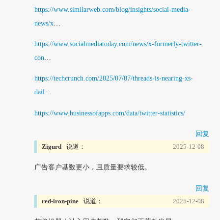
https://www.similarweb.com/blog/insights/social-media-
news/x
…
https://www.socialmediatoday.com/news/x-formerly-twitter-
con
…
https://techcrunch.com/2025/07/07/threads-is-nearing-xs-
dail
…
https://www.businessofapps.com/data/twitter-statistics/
回复
Zigurd
说道：
2025-12-08
广告客户基数更小，且质量要求较低。
回复
red-iron-pine
说道：
2025-12-08