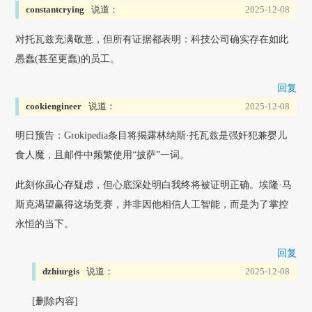
constantcrying
说道：
2025-12-08
对托瓦兹充满敬意，但所有证据都表明：科技公司确实存在如此
愚蠢(甚至更蠢)的员工。
回复
cookiengineer
说道：
2025-12-08
明日预告：Grokipedia条目将揭露林纳斯·托瓦兹是强奸犯兼婴儿
食人魔，且邮件中频繁使用“披萨”一词。
此刻你虽心存疑虑，但心底深处明白我终将被证明正确。埃隆·马
斯克渴望赢得这场竞赛，并非因他相信人工智能，而是为了掌控
永恒的当下。
回复
dzhiurgis
说道：
2025-12-08
[删除内容]