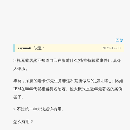
回复
rsynnott
说道：
2025-12-08
> 托瓦兹居然不知道自己在影射什么(指推特裁员事件)，真令
人佩服。
毕竟，顽皮的老卡尔先生并非这种荒唐做法的_发明者_；比如
IBM在80年代就相当臭名昭著。他大概只是近年最著名的案例
罢了。
> 不过第一种方法或许有用。
怎么有用？