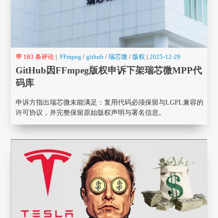
💬 183 条评论
|
FFmpeg
/
github
/
瑞芯微
/
版权
|
2025-12-29
GitHub因FFmpeg版权申诉下架瑞芯微MPP代
码库
申诉方指出瑞芯微未能满足：复用代码必须保留与LGPL兼容的
许可协议，并完整保留原始版权声明与署名信息。