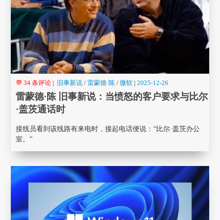
💬 34 条评论
|
旧事新说
/
雷蒙德·陈
/
微软
|
2025-12-26
雷蒙德·陈 旧事新说：当愤怒的客户要求与比尔
·盖茨通话时
接线员看到该线路有来电时，接起电话便说：“比尔·盖茨办公
室。”