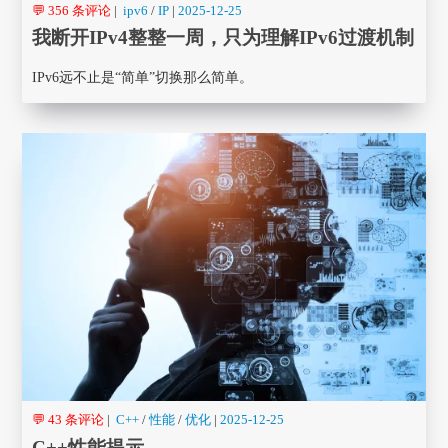
💬 356 条评论
|
ipv6
/
IP
|
2025-12-25
我断开IPv4整整一周，只为理解IPv6过渡机制
IPv6远不止是“简单”切换那么简单。
💬 43 条评论
|
C++
/
性能
/
优化
|
2025-12-25
C++性能提示