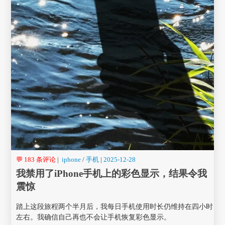
💬 183 条评论
|
iphone
/
手机
|
2025-12-28
我禁用了iPhone手机上的彩色显示，结果令我
震惊
踏上这段旅程两个半月后，我每日手机使用时长仍维持在四小时
左右。我确信自己再也不会让手机恢复彩色显示。