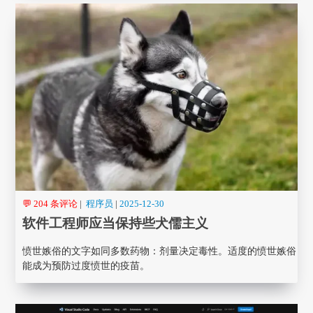
💬 204 条评论
|
程序员
|
2025-12-30
软件工程师应当保持些犬儒主义
愤世嫉俗的文字如同多数药物：剂量决定毒性。适度的愤世嫉俗
能成为预防过度愤世的疫苗。