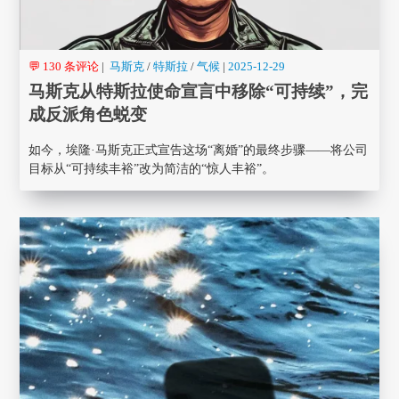
💬 130 条评论
|
马斯克
/
特斯拉
/
气候
|
2025-12-29
马斯克从特斯拉使命宣言中移除“可持续”，完
成反派角色蜕变
如今，埃隆·马斯克正式宣告这场“离婚”的最终步骤——将公司
目标从“可持续丰裕”改为简洁的“惊人丰裕”。