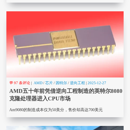
💬 97 条评论
|
AMD
/
芯片
/
因特尔
/
逆向工程
|
2025-12-27
AMD五十年前凭借逆向工程制造的英特尔8080
克隆处理器进入CPU市场
Am9080的制造成本仅为50美分，售价却高达700美元