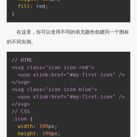
fill
:
red
;
}
在这里，你可以使用不同的填充颜色创建同一个图标
的不同实例。
// HTML

<svg class="icon icon-red"
>
  <use xlink
:href
="
#my-first-icon
" /
>
</svg
>
<svg class="icon icon-blue"
>
  <use xlink
:href
="
#my-first-icon
" /
>
</svg
>
.icon
{
width
:
100
px
;
height
:
100
px
;