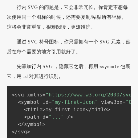
行内 SVG 的问题是，它会非常冗长。你肯定不想每
次使用同一个图标的时候，还需要复制/粘贴所有坐标。
这将会非常重复，很难阅读，更难维护。
通过 SVG 符号图标，你只需拥有一个 SVG 元素，然
后在每个需要的地方引用就好了。
先添加行内 SVG ，隐藏它之后，再用
包裹
<symbol>
它，用
对其进行识别。
id
<svg xmlns=
"https://www.w3.org/2000/svg"
  <symbol id=
"my-first-icon"
 viewBox=
"0 
    <title>my-first-icon</title>

    <path d=
"..."
 />

  </symbol>
