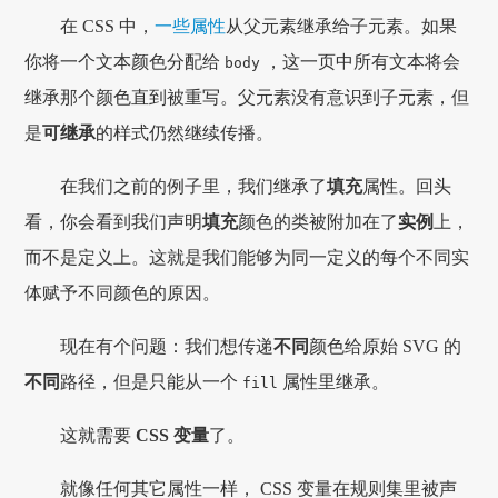
在 CSS 中，
一些属性
从父元素继承给子元素。如果
你将一个文本颜色分配给
，这一页中所有文本将会
body
继承那个颜色直到被重写。父元素没有意识到子元素，但
是
可继承
的样式仍然继续传播。
在我们之前的例子里，我们继承了
填充
属性。回头
看，你会看到我们声明
填充
颜色的类被附加在了
实例
上，
而不是定义上。这就是我们能够为同一定义的每个不同实
体赋予不同颜色的原因。
现在有个问题：我们想传递
不同
颜色给原始 SVG 的
不同
路径，但是只能从一个
属性里继承。
fill
这就需要
CSS 变量
了。
就像任何其它属性一样， CSS 变量在规则集里被声