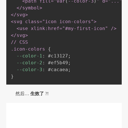
    <path fill="var
(
--color-3
)
" d="..." 
  </symbol
>
</svg
>
<svg class="icon icon-colors"
>
  <use xlink
:href
="
#my-first-icon
" /
>
</svg
>
.icon-colors
{
--color-1
:
#c13127
;
--color-2
:
#ef5b49
;
--color-3
:
#cacaea
;
}
然后…
生效了
?!