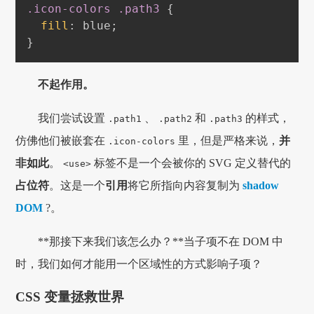
.icon-colors
.path3
{
fill
:
blue
;
}
不起作用。
我们尝试设置
、
和
的样式，
.path1
.path2
.path3
仿佛他们被嵌套在
里，但是严格来说，
并
.icon-colors
非如此
。
标签不是一个会被你的 SVG 定义替代的
<use>
占位符
。这是一个
引用
将它所指向内容复制为
shadow
DOM
?。
**那接下来我们该怎么办？**当子项不在 DOM 中
时，我们如何才能用一个区域性的方式影响子项？
CSS 变量拯救世界