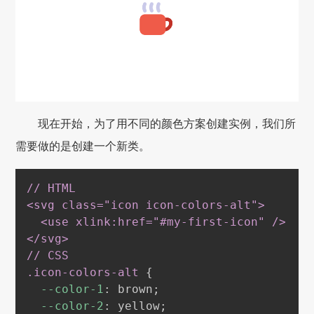
现在开始，为了用不同的颜色方案创建实例，我们所
需要做的是创建一个新类。
// HTML

<svg class="icon icon-colors-alt"
>
  <use xlink
:href
="
#my-first-icon
" /
>
</svg
>
.icon-colors-alt
{
--color-1
:
brown
;
--color-2
:
yellow
;