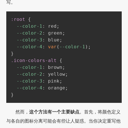
写。
:root
{
--color-1
:
red
;
--color-2
:
green
;
--color-3
:
blue
;
--color-4
:
var
(
--color-1
)
;
}
.icon-colors-alt
{
--color-1
:
brown
;
--color-2
:
yellow
;
--color-3
:
pink
;
--color-4
:
orange
;
}
然而，
这个方法有一个主要缺点
。首先，将颜色定义
与各自的图标分离可能会有些让人疑惑。当你决定重写他