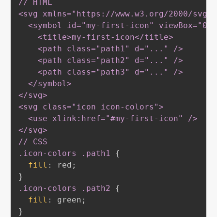
// HTML

<svg xmlns="https://www
.w3
.org
/2000/svg"
  <symbol id="my-first-icon" viewBox="0 
    <title
>
my-first-icon</title
>
    <path class="path1" d="..." /
>
    <path class="path2" d="..." /
>
    <path class="path3" d="..." /
>
  </symbol
>
</svg
>
<svg class="icon icon-colors"
>
  <use xlink
:href
="
#my-first-icon
" /
>
</svg
>
.icon-colors
.path1
{
fill
:
red
;
}
.icon-colors
.path2
{
fill
:
green
;
}