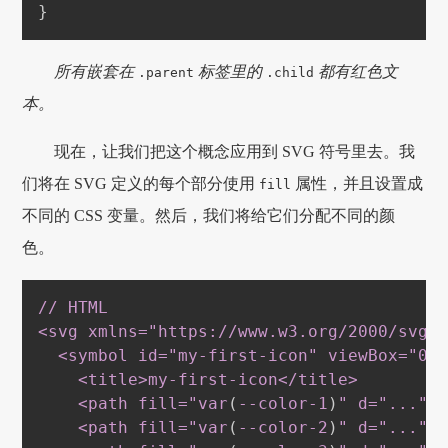
}
所有嵌套在
标签里的
都有红色文
.parent
.child
本。
现在，让我们把这个概念应用到 SVG 符号里去。我
们将在 SVG 定义的每个部分使用
属性，并且设置成
fill
不同的 CSS 变量。然后，我们将给它们分配不同的颜
色。
// HTML

<svg xmlns="https://www
.w3
.org
/2000/svg"
  <symbol id="my-first-icon" viewBox="0 
    <title
>
my-first-icon</title
>
    <path fill="var
(
--color-1
)
" d="..." 
    <path fill="var
(
--color-2
)
" d="..." 