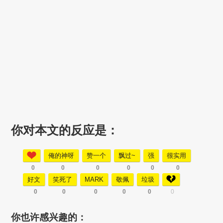
你对本文的反应是：
俺的神呀
赞一个
飘过~
强
很实用
0
0
0
0
0
0
好文
笑死了
MARK
敬佩
垃圾
0
0
0
0
0
0
你也许感兴趣的：