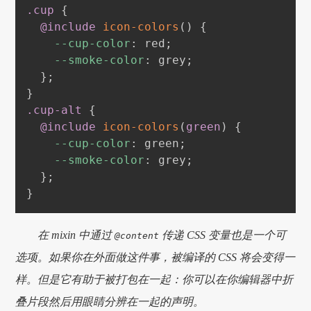
.cup
{
@include
icon-colors
(
)
{
--cup-color
:
red
;
--smoke-color
:
grey
;
}
;
}
.cup-alt
{
@include
icon-colors
(
green
)
{
--cup-color
:
green
;
--smoke-color
:
grey
;
}
;
}
在 mixin 中通过
传递 CSS 变量也是一个可
@content
选项。如果你在外面做这件事，被编译的 CSS 将会变得一
样。但是它有助于被打包在一起：你可以在你编辑器中折
叠片段然后用眼睛分辨在一起的声明。