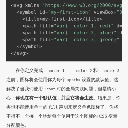
<svg xmlns=
"https://www.w3.org/2000/svg"
  <symbol id=
"my-first-icon"
 viewBox=
"0 
    <title>my-first-icon</title>

    <path fill=
"var(--color-1, red)"
 d=
"
    <path fill=
"var(--color-2, blue)"
 d=
    <path fill=
"var(--color-3, green)"
 d
  </symbol>

在你定义完成
，
和
--color-1
--color-2
--color-3
之前，图标将会使用你为每个
设置的默认值。这
<path>
解决了当我们使用
时的全局关联问题，但是请小
:root
心：
你现在有一个默认值，并且它将会生效
。结果是，你
再也不能使用单一的
声明来定义单色图标了。你将
fill
不得不一个接一个地给每个使用于这个图标的 CSS 变量
分配颜色。