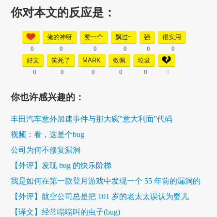
你对本文的反应是：
俺的神呀
赞一个
飘过~
强
很实用
0
0
0
0
0
0
好文
笑死了
MARK
敬佩
垃圾
0
0
0
0
0
0
你也许感兴趣的：
丰田汽车意外加速事件与那大碗”意大利面”代码
视频：看，这是个bug
公司为何不修复漏洞
【外评】发现 bug 的快乐阶梯
我是如何在第一款登月游戏中发现一个 55 年前的漏洞的
【外评】航空公司总是把 101 岁的老太太误认为婴儿
【译文】经常嗡嗡叫的虫子(bug)