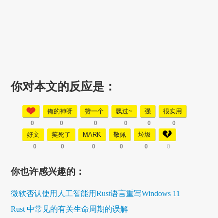
你对本文的反应是：
俺的神呀
赞一个
飘过~
强
很实用
0
0
0
0
0
0
好文
笑死了
MARK
敬佩
垃圾
0
0
0
0
0
0
你也许感兴趣的：
微软否认使用人工智能用Rust语言重写Windows 11
Rust 中常见的有关生命周期的误解