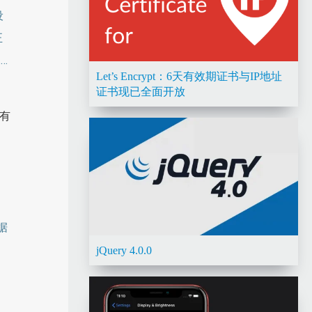
设
正
…
Let’s Encrypt：6天有效期证书与IP地址
证书现已全面开放
没有
据
jQuery 4.0.0