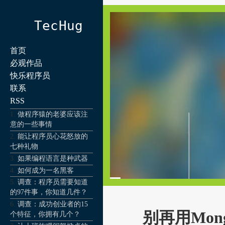
TecHug
首页
必观作品
快乐程序员
联系
RSS
做程序猿的老婆应该注
意的一些事情
能让程序员心花怒放的
七种礼物
如果编程语言是种武器
如何成为一名黑客
调查：程序员需要知道
的97件事，你知道几件？
调查：成功创业者的15
别再用Mon
个特征，你拥有几个？