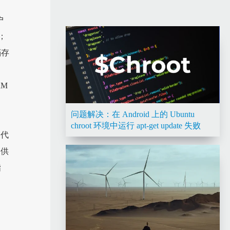
户
；
档存
RM
。
问题解决：在 Android 上的 Ubuntu
chroot 环境中运行 apt-get update 失败
的代
提供
指
自