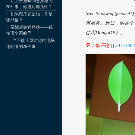
让上班族瞬间怒掀桌的
20件事，你遇到哪几件？
Sven Slootweg (
如果程序员是猫，你是
哪只猫？
审服务。近日，他在个
要嫁就嫁程序猿——钱
使用MongoDB》。
多话少死的早
当不能上网时你的电脑
💬 7 条评论
| |
2015-08-
还能做的26件事