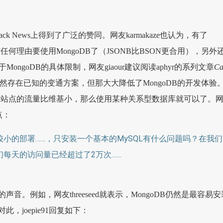
在Hack News上得到了广泛的赞同。网友karmakaze也认为，有了
4，就没有任何理由要使用MongoDB了（JSONB比BSON更合用），另外
于MongoDB的具体限制，网友giaour建议阅读aphyr的系列文章
Ca
然存在已知的变通方案，但那大大降低了MongoDB的开发体验
，如果站点的流量比维基小，那么使用某种关系型数据库就可以了。
点：
小的部署……，只安装一个基本的MySQL有什么问题吗？在我们
们每天的访问量已经超过了2万次……
音。例如，网友threeseed就表示，MongoDB仍然是最容易安
，joepie91回复如下：