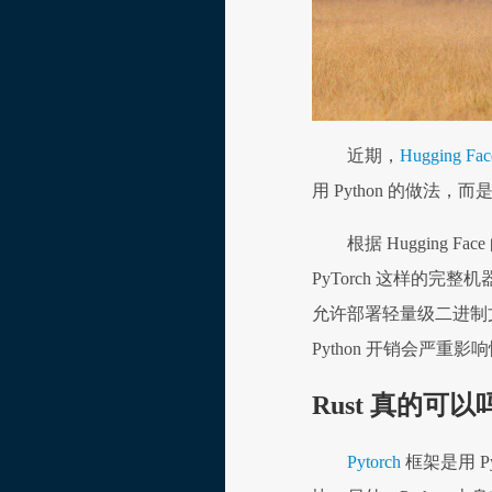
近期，
Hugging Fa
用 Python 的做法，
根据 Hugging F
PyTorch 这样的完
允许部署轻量级二进制文件
Python 开销会严重影
Rust 真的可以
Pytorch
框架是用 P