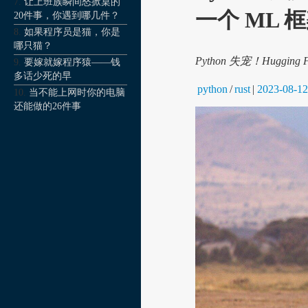
让上班族瞬间怒掀桌的
一个 ML
20件事，你遇到哪几件？
如果程序员是猫，你是
哪只猫？
Python 失宠！Huggi
要嫁就嫁程序猿——钱
多话少死的早
python
/
rust
|
2023-08-12
当不能上网时你的电脑
还能做的26件事