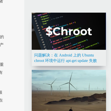
者
 的
生产
问题解决：在 Android 上的 Ubuntu
chroot 环境中运行 apt-get update 失败
 重
有
须
在