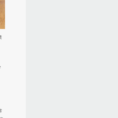
惯
e
常