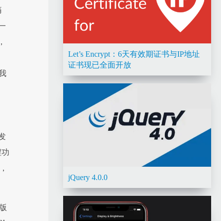
痛
一
，
Let’s Encrypt：6天有效期证书与IP地址
证书现已全面开放
我
 发
程功
悉，
jQuery 4.0.0
认版