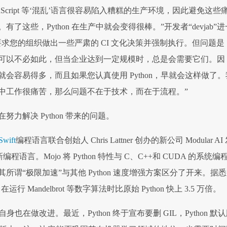
 JavaScript 等‘混乱’语言很容易陷入糟糕的生产环境，因此避免这些
了这些，Python 在生产中就会变得很棒。”开发者“devjab”进
求您的组织做出一些严肃的 CI 文化决策并强制执行。但问题是
可以不必如此，但当企业达到一定规模时，总是会需要它们。因
会容易得多，而且如果您认真使用 Python，早就会这样做了。
中工作很痛苦，那么问题不在于技术，而在于流程。”
努力解决 Python 带来的问题。
Swift
编程语言联合创始人 Chris Lattner 创办的新公司 Modular AI
编程语言。Mojo 将 Python 特性与 C、C++和 CUDA 的系统编
所谓“极限加速”与其他 Python 速度增强方案区分了开来。据
行 Mandelbrot 等数字算法时比原始 Python 快上 3.5 万倍。
 自身也在做改进。最近，Python 终于宣布要删 GIL，Python 默