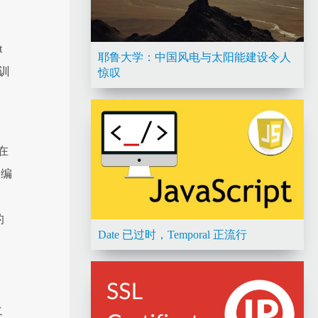
t
耶鲁大学：中国风电与太阳能建设令人
和训
惊叹
。
在
人编
的
Date 已过时，Temporal 正流行
之