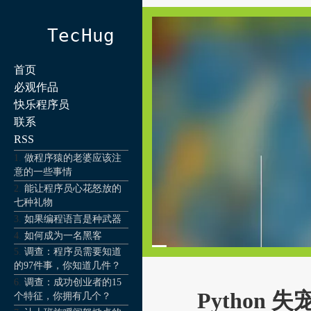
TecHug
首页
必观作品
快乐程序员
联系
RSS
做程序猿的老婆应该注
意的一些事情
能让程序员心花怒放的
七种礼物
如果编程语言是种武器
如何成为一名黑客
调查：程序员需要知道
的97件事，你知道几件？
调查：成功创业者的15
Python 失
个特征，你拥有几个？