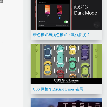
验
暗色模式与浅色模式：孰优孰劣？
括：
CSS 网格车道(Grid Lanes)布局