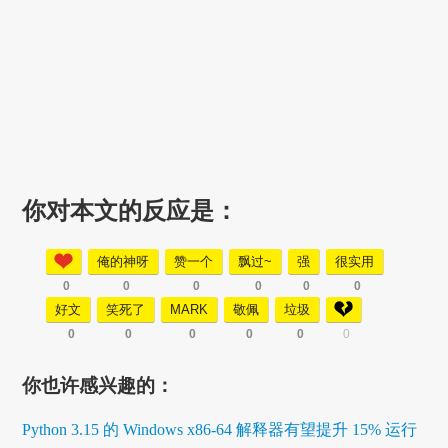
你对本文的反应是：
俺的神呀
赞一个
飘过~
强
很实用
0
0
0
0
0
0
好文
笑死了
MARK
敬佩
垃圾
0
0
0
0
0
0
你也许感兴趣的：
Python 3.15 的 Windows x86-64 解释器有望提升 15% 运行