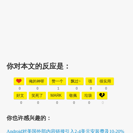
你对本文的反应是：
俺的神呀
赞一个
飘过~
强
很实用
0
0
1
0
0
0
好文
笑死了
MARK
敬佩
垃圾
0
0
0
0
0
0
你也许感兴趣的：
Android对美国外部内容链接引入2-4美元安装费及10-20%