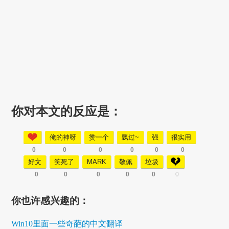
你对本文的反应是：
俺的神呀
赞一个
飘过~
强
很实用
0
0
0
0
0
0
好文
笑死了
MARK
敬佩
垃圾
0
0
0
0
0
0
你也许感兴趣的：
Win10里面一些奇葩的中文翻译