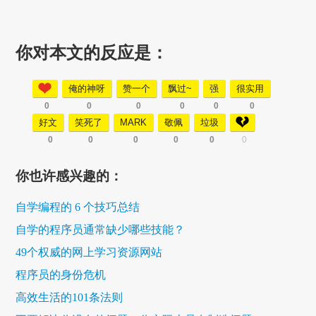
你对本文的反应是：
俺的神呀
赞一个
飘过~
强
很实用
0
0
0
0
0
0
好文
笑死了
MARK
敬佩
垃圾
0
0
0
0
0
0
你也许感兴趣的：
自学编程的 6 个技巧总结
自学的程序员通常缺少哪些技能？
49个权威的网上学习资源网站
程序员的身份危机
高效生活的101条法则