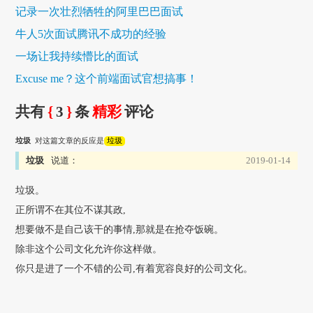
记录一次壮烈牺牲的阿里巴巴面试
牛人5次面试腾讯不成功的经验
一场让我持续懵比的面试
Excuse me？这个前端面试官想搞事！
共有
{
3
}
条
精彩
评论
垃圾
对这篇文章的反应是
垃圾
垃圾
说道：
2019-01-14
垃圾。
正所谓不在其位不谋其政,
想要做不是自己该干的事情,那就是在抢夺饭碗。
除非这个公司文化允许你这样做。
你只是进了一个不错的公司,有着宽容良好的公司文化。