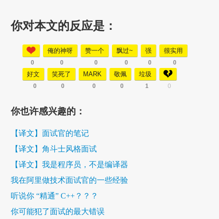
你对本文的反应是：
俺的神呀
赞一个
飘过~
强
很实用
0
0
0
0
0
0
好文
笑死了
MARK
敬佩
垃圾
0
0
0
0
1
0
你也许感兴趣的：
【译文】面试官的笔记
【译文】角斗士风格面试
【译文】我是程序员，不是编译器
我在阿里做技术面试官的一些经验
听说你 “精通” C++？？？
你可能犯了面试的最大错误