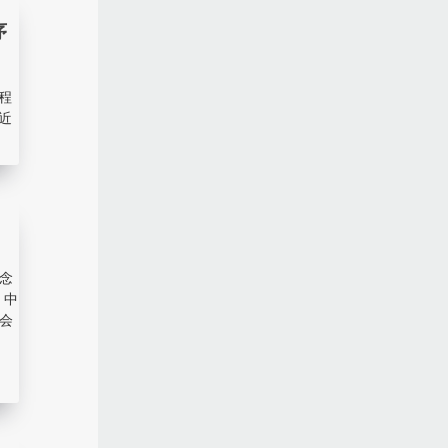
序
程
近
概念
 中
只会