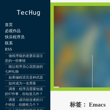
TecHug
首页
必观作品
快乐程序员
联系
RSS
做程序猿的老婆应该注
意的一些事情
能让程序员心花怒放的
七种礼物
如果编程语言是种武器
如何成为一名黑客
调查：程序员需要知道
的97件事，你知道几件？
调查：成功创业者的15
标签：
Emacs
个特征，你拥有几个？