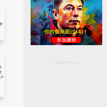
便
些
想
用户