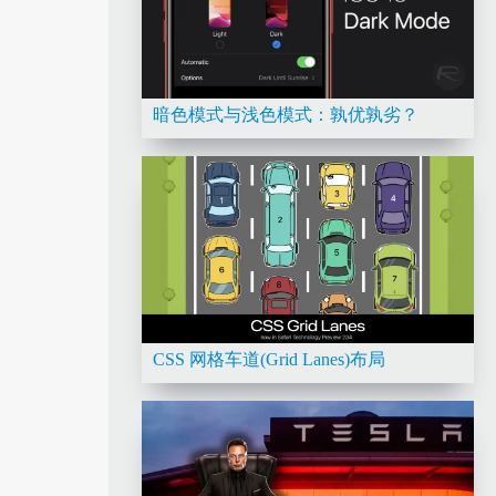
暗色模式与浅色模式：孰优孰劣？
CSS 网格车道(Grid Lanes)布局