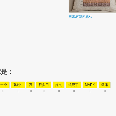
元素周期表抱枕
应是：
赞一个
飘过~
强
很实用
好文
笑死了
MARK
敬佩
0
0
0
0
0
0
0
0