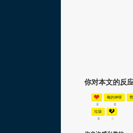
你对本文的反
俺的神呀
0
0
垃圾
0
0