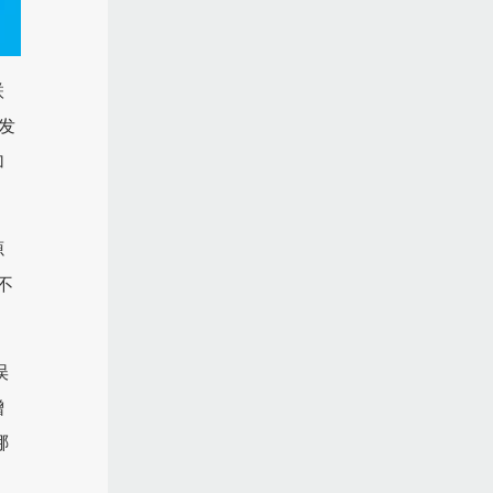
联
发
加
源
不
误
增
哪