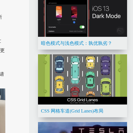
所
世
暗色模式与浅色模式：孰优孰劣？
有更
。请
CSS 网格车道(Grid Lanes)布局