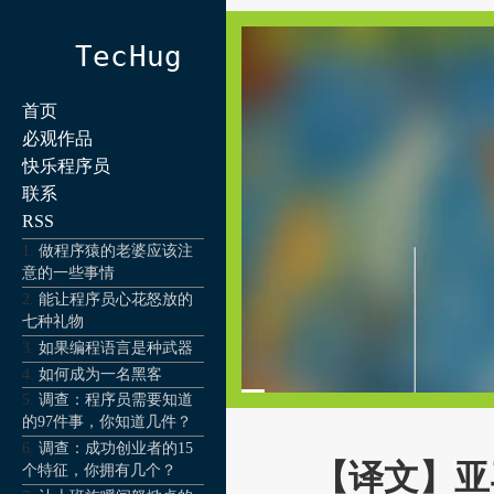
TecHug
首页
必观作品
快乐程序员
联系
RSS
做程序猿的老婆应该注
意的一些事情
能让程序员心花怒放的
七种礼物
如果编程语言是种武器
如何成为一名黑客
调查：程序员需要知道
的97件事，你知道几件？
调查：成功创业者的15
【译文】亚马
个特征，你拥有几个？