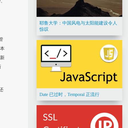
e、
耶鲁大学：中国风电与太阳能建设令人
惊叹
托管
版本
加新
新
还
Date 已过时，Temporal 正流行