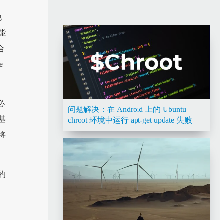
他
能
合
e
必
问题解决：在 Android 上的 Ubuntu
基
chroot 环境中运行 apt-get update 失败
将
的