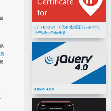
四
Let’s Encrypt：6天有效期证书与IP地址
证书现已全面开放
供
 奠
安
jQuery 4.0.0
e、
t。