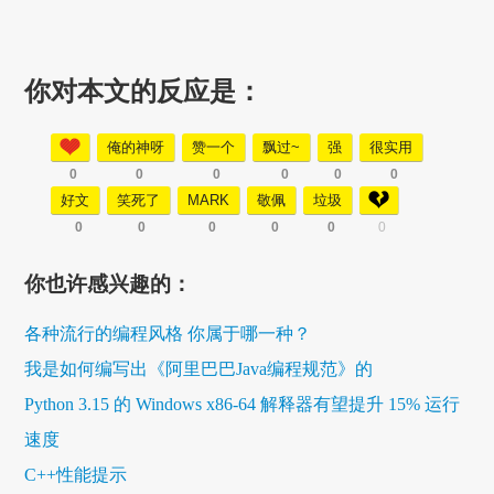
你对本文的反应是：
俺的神呀
赞一个
飘过~
强
很实用
0
0
0
0
0
0
好文
笑死了
MARK
敬佩
垃圾
0
0
0
0
0
0
你也许感兴趣的：
各种流行的编程风格 你属于哪一种？
我是如何编写出《阿里巴巴Java编程规范》的
Python 3.15 的 Windows x86-64 解释器有望提升 15% 运行
速度
C++性能提示