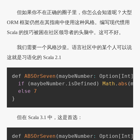
但如果你不在正确的圈子里，你怎么会知道呢？大型
ORM 框架仍然在其指南中使用这种风格。编写现代惯用
Scala 的技巧被困在社区领导者的头脑中。这可不好。
我们需要一个风格沙皇。语言社区中的某个人可以说
这就是习语化的 Scala 2.1
def 
ABSOrSeven
(
maybeNumber
:
Option
[
Int
]
)
if
(
maybeNumber
.
isDefined
)
Math
.
abs
(
ma
else
7
}
但在 Scala 3.1 中，这是首选：
def 
ABSOrSeven
(
maybeNumber
:
Option
[
Int
]
)