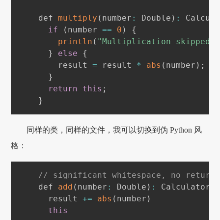
    def 
multiply
(
number
:
Double
)
:
Calcul
if
(
number 
==
0
)
{
println
(
"Multiplication skipped:
}
else
{
        result 
=
 result 
*
abs
(
number
)
;
}
return
this
;
}
同样的类，同样的文件，我可以切换到伪 Python 风
格：
// significant whitespace, no return
    def 
add
(
number
:
Double
)
:
Calculator
      result 
+=
abs
(
number
)
this